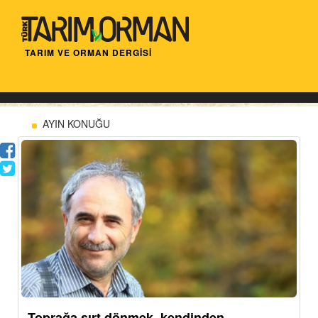
TARIM VE ORMAN DERGİSİ
AYIN KONUĞU
Toprağa sırt dönmek, kendinden