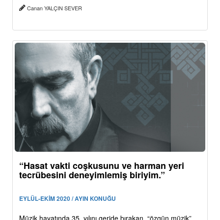
Canan YALÇIN SEVER
“Hasat vakti coşkusunu ve harman yeri
tecrübesini deneyimlemiş biriyim.”
EYLÜL-EKİM 2020 / AYIN KONUĞU
Müzik hayatında 35. yılını geride bırakan, “özgün müzik”