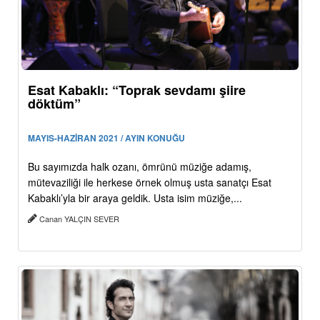
Esat Kabaklı: “Toprak sevdamı şiire
döktüm”
MAYIS-HAZİRAN 2021 / AYIN KONUĞU
Bu sayımızda halk ozanı, ömrünü müziğe adamış,
mütevaziliği ile herkese örnek olmuş usta sanatçı Esat
Kabaklı’yla bir araya geldik. Usta isim müziğe,...
Canan YALÇIN SEVER