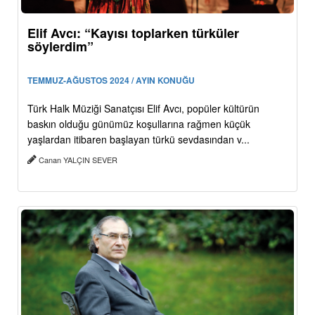
Elif Avcı: “Kayısı toplarken türküler
söylerdim”
TEMMUZ-AĞUSTOS 2024 / AYIN KONUĞU
Türk Halk Müziği Sanatçısı Elif Avcı, popüler kültürün
baskın olduğu günümüz koşullarına rağmen küçük
yaşlardan itibaren başlayan türkü sevdasından v...
Canan YALÇIN SEVER