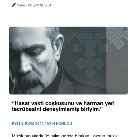
Canan YALÇIN SEVER
“Hasat vakti coşkusunu ve harman yeri
tecrübesini deneyimlemiş biriyim.”
EYLÜL-EKİM 2020 / AYIN KONUĞU
Müzik hayatında 35. yılını geride bırakan, “özgün müzik”