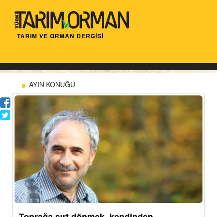
TARIM VE ORMAN DERGİSİ
AYIN KONUĞU
Toprağa sırt dönmek, kendinden