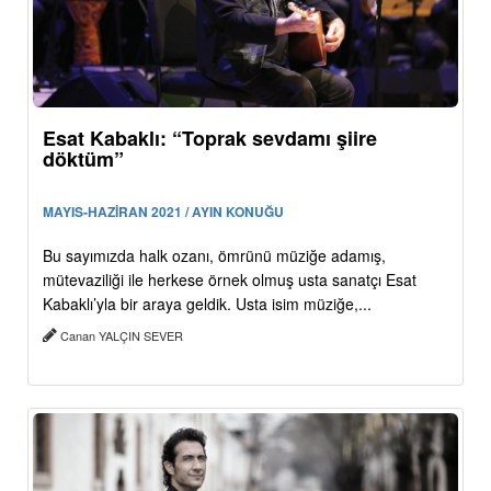
Esat Kabaklı: “Toprak sevdamı şiire
döktüm”
MAYIS-HAZİRAN 2021 / AYIN KONUĞU
Bu sayımızda halk ozanı, ömrünü müziğe adamış,
mütevaziliği ile herkese örnek olmuş usta sanatçı Esat
Kabaklı’yla bir araya geldik. Usta isim müziğe,...
Canan YALÇIN SEVER