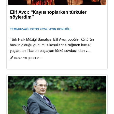
Elif Avcı: “Kayısı toplarken türküler
söylerdim”
TEMMUZ-AĞUSTOS 2024 / AYIN KONUĞU
Türk Halk Müziği Sanatçısı Elif Avcı, popüler kültürün
baskın olduğu günümüz koşullarına rağmen küçük
yaşlardan itibaren başlayan türkü sevdasından v...
Canan YALÇIN SEVER