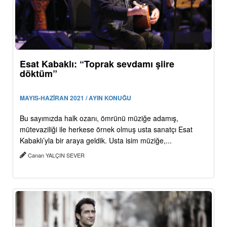
Esat Kabaklı: “Toprak sevdamı şiire
döktüm”
MAYIS-HAZİRAN 2021 / AYIN KONUĞU
Bu sayımızda halk ozanı, ömrünü müziğe adamış,
mütevaziliği ile herkese örnek olmuş usta sanatçı Esat
Kabaklı’yla bir araya geldik. Usta isim müziğe,...
Canan YALÇIN SEVER