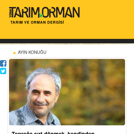
TARIM VE ORMAN DERGİSİ
AYIN KONUĞU
Toprağa sırt dönmek, kendinden