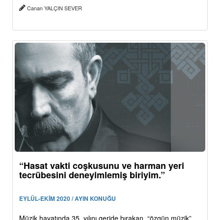
Canan YALÇIN SEVER
“Hasat vakti coşkusunu ve harman yeri
tecrübesini deneyimlemiş biriyim.”
EYLÜL-EKİM 2020 / AYIN KONUĞU
Müzik hayatında 35. yılını geride bırakan, “özgün müzik”