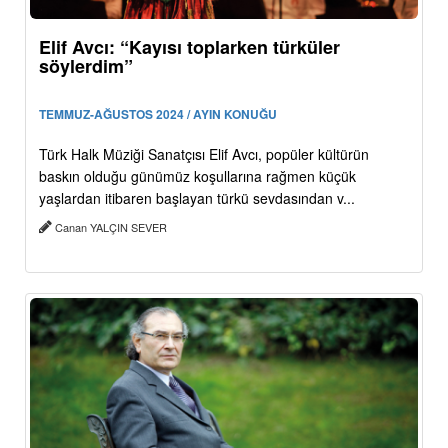
Elif Avcı: “Kayısı toplarken türküler
söylerdim”
TEMMUZ-AĞUSTOS 2024 / AYIN KONUĞU
Türk Halk Müziği Sanatçısı Elif Avcı, popüler kültürün
baskın olduğu günümüz koşullarına rağmen küçük
yaşlardan itibaren başlayan türkü sevdasından v...
Canan YALÇIN SEVER