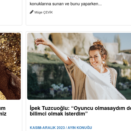
konuklarına sunan ve bunu yaparken...
Müge ÇEVİK
rım
İpek Tuzcuoğlu: “Oyuncu olmasaydım d
miz
bilimci olmak isterdim”
KASIM-ARALIK 2023 / AYIN KONUĞU