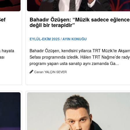
Şef
Bahadır Özüşen: “Müzik sadece eğlence
değil bir terapidir”
EYLÜL-EKİM 2025 / AYIN KONUĞU
a hayata
Bahadır Özüşen, kendisini yıllarca TRT Müzik’te Akşa
ası
Sefası programında izledik. Hâlen TRT Nağme’de rady
programı yapan usta sanatçı aynı zamanda Ga...
Canan YALÇIN SEVER