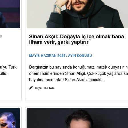
r
Sinan Akçıl: Doğayla iç içe olmak bana
ilham verir, şarkı yaptırır
MAYIS-HAZİRAN 2025 / AYIN KONUĞU
lu’yu Türk
Dergimizin bu sayısında konuğumuz, müzik dünyasının
utlu,
önemli isimlerinden Sinan Akçıl. Çok küçük yaşlarda s
hayatına adım atan Sinan Akçıl’la çocukl...
Hülya OMRAK