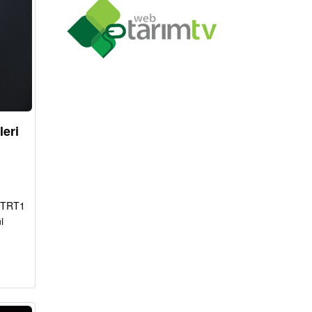
leri
a TRT1
i