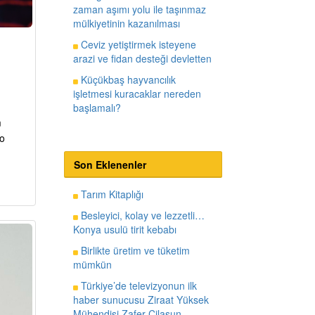
zaman aşımı yolu ile taşınmaz
mülkiyetinin kazanılması
Ceviz yetiştirmek isteyene
arazi ve fidan desteği devletten
Küçükbaş hayvancılık
işletmesi kuracaklar nereden
başlamalı?
m
o
Son Eklenenler
Tarım Kitaplığı
Besleyici, kolay ve lezzetli…
Konya usulü tirit kebabı
Birlikte üretim ve tüketim
mümkün
Türkiye’de televizyonun ilk
haber sunucusu Ziraat Yüksek
Mühendisi Zafer Cilasun