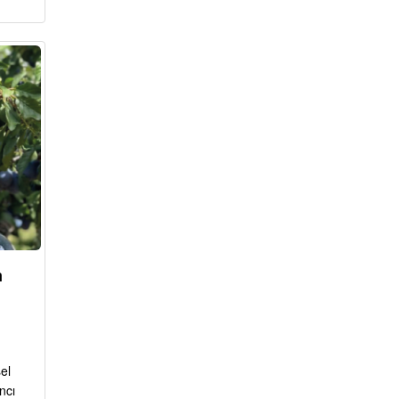
m
el
ncı