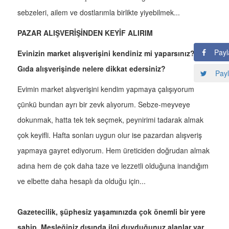
sebzeleri, ailem ve dostlarımla birlikte yiyebilmek...
PAZAR ALIŞVERİŞİNDEN KEYİF ALIRIM
Payl
Evinizin market alışverişini kendiniz mi yaparsınız?
Gıda alışverişinde nelere dikkat edersiniz?
Payl
Evimin market alışverişini kendim yapmaya çalışıyorum
çünkü bundan ayrı bir zevk alıyorum. Sebze-meyveye
dokunmak, hatta tek tek seçmek, peynirimi tadarak almak
çok keyifli. Hafta sonları uygun olur ise pazardan alışveriş
yapmaya gayret ediyorum. Hem üreticiden doğrudan almak
adına hem de çok daha taze ve lezzetli olduğuna inandığım
ve elbette daha hesaplı da olduğu için...
Gazetecilik, şüphesiz yaşamınızda çok önemli bir yere
sahip. Mesleğiniz dışında ilgi duyduğunuz alanlar var