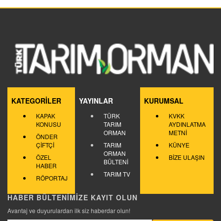
KATEGORİLER
YAYINLAR
KURUMSAL
KAPAK
TÜRK
KVKK
KONUSU
TARIM
AYDINLATMA
ORMAN
METNİ
ÖNDER
ÇİFTÇİ
TARIM
KÜNYE
ORMAN
ÖZEL
BİZE ULAŞIN
BÜLTENİ
HABER
TARIM TV
RÖPORTAJ
HABER BÜLTENİMİZE KAYIT OLUN
Avantaj ve duyurulardan ilk siz haberdar olun!