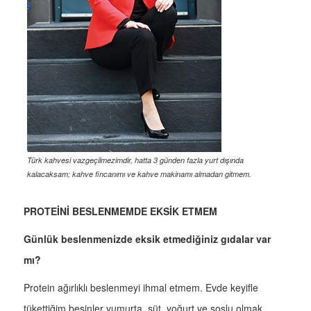
Türk kahvesi vazgeçilmezimdir, hatta 3 günden fazla yurt dışında
kalacaksam; kahve fincanımı ve kahve makinamı almadan gitmem.
PROTEİNİ BESLENMEMDE EKSİK ETMEM
Günlük beslenmenizde eksik etmediğiniz gıdalar var
mı?
Protein ağırlıklı beslenmeyi ihmal etmem. Evde keyifle
tükettiğim besinler yumurta, süt, yoğurt ve soslu olmak