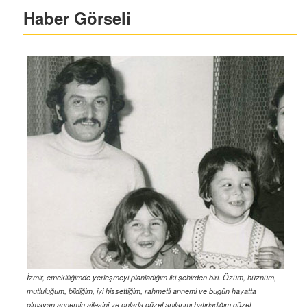
Haber Görseli
İzmir, emekliliğimde yerleşmeyi planladığım iki şehirden biri. Özüm, hüznüm,
mutluluğum, bildiğim, iyi hissettiğim, rahmetli annemi ve bugün hayatta
olmayan annemin ailesini ve onlarla güzel anılarımı hatırladığım güzel