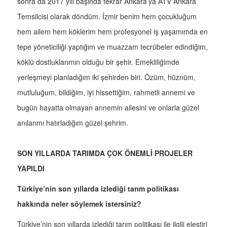
sonra da 2017 yılı başında tekrar Ankara’ya ATV Ankara
Temsilcisi olarak döndüm. İzmir benim hem çocukluğum
hem ailem hem köklerim hem profesyonel iş yaşamımda en
tepe yöneticiliği yaptığım ve muazzam tecrübeler edindiğim,
köklü dostluklarımın olduğu bir şehir. Emekliliğimde
yerleşmeyi planladığım iki şehirden biri. Özüm, hüznüm,
mutluluğum, bildiğim, iyi hissettiğim, rahmetli annemi ve
bugün hayatta olmayan annemin ailesini ve onlarla güzel
anılarımı hatırladığım güzel şehrim.
SON YILLARDA TARIMDA ÇOK ÖNEMLİ PROJELER
YAPILDI
Türkiye’nin son yıllarda izlediği tarım politikası
hakkında neler söylemek istersiniz?
Türkiye’nin son yıllarda izlediği tarım politikası ile ilgili eleştiri