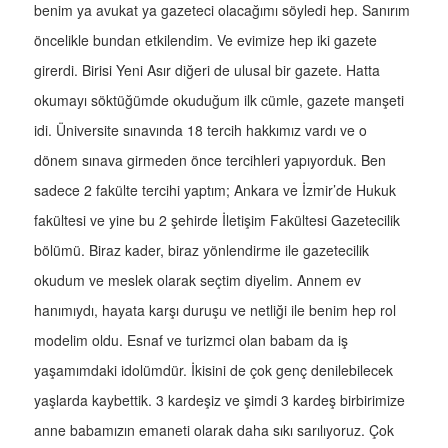
benim ya avukat ya gazeteci olacağımı söyledi hep. Sanırım
öncelikle bundan etkilendim. Ve evimize hep iki gazete
girerdi. Birisi Yeni Asır diğeri de ulusal bir gazete. Hatta
okumayı söktüğümde okuduğum ilk cümle, gazete manşeti
idi. Üniversite sınavında 18 tercih hakkımız vardı ve o
dönem sınava girmeden önce tercihleri yapıyorduk. Ben
sadece 2 fakülte tercihi yaptım; Ankara ve İzmir’de Hukuk
fakültesi ve yine bu 2 şehirde İletişim Fakültesi Gazetecilik
bölümü. Biraz kader, biraz yönlendirme ile gazetecilik
okudum ve meslek olarak seçtim diyelim. Annem ev
hanımıydı, hayata karşı duruşu ve netliği ile benim hep rol
modelim oldu. Esnaf ve turizmci olan babam da iş
yaşamımdaki idolümdür. İkisini de çok genç denilebilecek
yaşlarda kaybettik. 3 kardeşiz ve şimdi 3 kardeş birbirimize
anne babamızın emaneti olarak daha sıkı sarılıyoruz. Çok