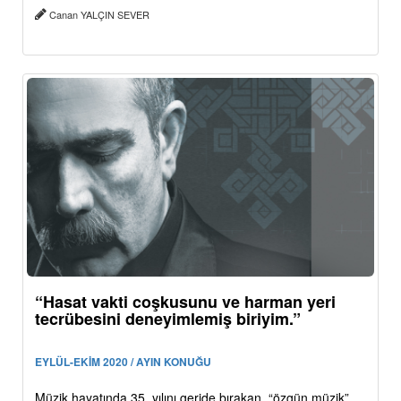
Canan YALÇIN SEVER
“Hasat vakti coşkusunu ve harman yeri
tecrübesini deneyimlemiş biriyim.”
EYLÜL-EKİM 2020 / AYIN KONUĞU
Müzik hayatında 35. yılını geride bırakan, “özgün müzik”