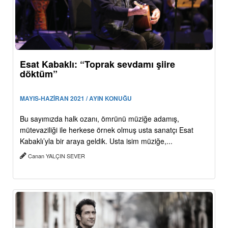
Esat Kabaklı: “Toprak sevdamı şiire
döktüm”
MAYIS-HAZİRAN 2021 / AYIN KONUĞU
Bu sayımızda halk ozanı, ömrünü müziğe adamış,
mütevaziliği ile herkese örnek olmuş usta sanatçı Esat
Kabaklı’yla bir araya geldik. Usta isim müziğe,...
Canan YALÇIN SEVER