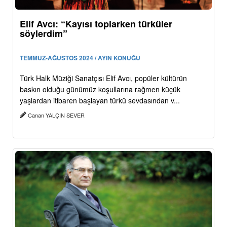
Elif Avcı: “Kayısı toplarken türküler
söylerdim”
TEMMUZ-AĞUSTOS 2024 / AYIN KONUĞU
Türk Halk Müziği Sanatçısı Elif Avcı, popüler kültürün
baskın olduğu günümüz koşullarına rağmen küçük
yaşlardan itibaren başlayan türkü sevdasından v...
Canan YALÇIN SEVER