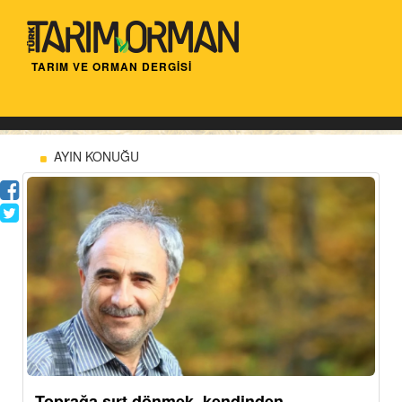
TARIM VE ORMAN DERGİSİ
AYIN KONUĞU
Toprağa sırt dönmek, kendinden