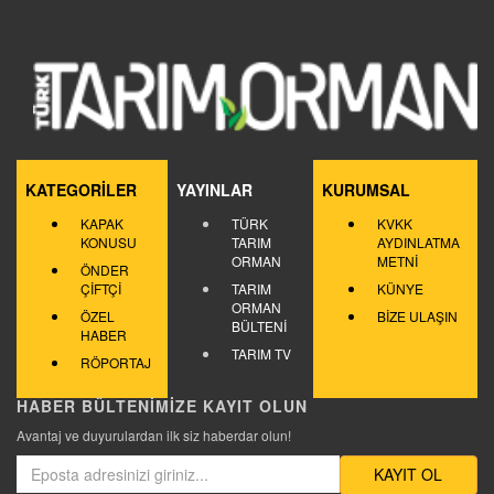
KATEGORİLER
YAYINLAR
KURUMSAL
KAPAK
TÜRK
KVKK
KONUSU
TARIM
AYDINLATMA
ORMAN
METNİ
ÖNDER
ÇİFTÇİ
TARIM
KÜNYE
ORMAN
ÖZEL
BİZE ULAŞIN
BÜLTENİ
HABER
TARIM TV
RÖPORTAJ
HABER BÜLTENİMİZE KAYIT OLUN
Avantaj ve duyurulardan ilk siz haberdar olun!
KAYIT OL