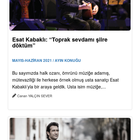
Esat Kabaklı: “Toprak sevdamı şiire
döktüm”
MAYIS-HAZİRAN 2021 / AYIN KONUĞU
Bu sayımızda halk ozanı, ömrünü müziğe adamış,
mütevaziliği ile herkese örnek olmuş usta sanatçı Esat
Kabaklı’yla bir araya geldik. Usta isim müziğe,...
Canan YALÇIN SEVER