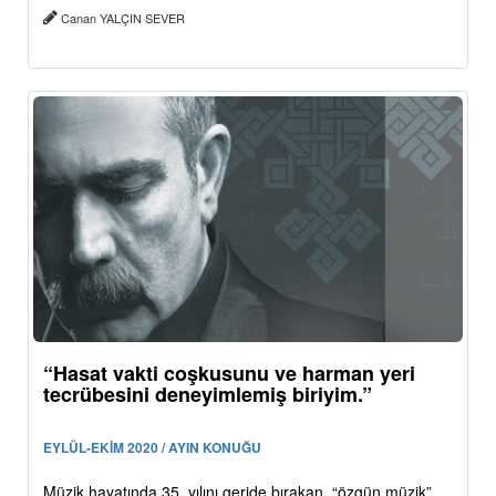
Canan YALÇIN SEVER
“Hasat vakti coşkusunu ve harman yeri
tecrübesini deneyimlemiş biriyim.”
EYLÜL-EKİM 2020 / AYIN KONUĞU
Müzik hayatında 35. yılını geride bırakan, “özgün müzik”