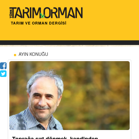
TARIM VE ORMAN DERGİSİ
AYIN KONUĞU
Toprağa sırt dönmek, kendinden