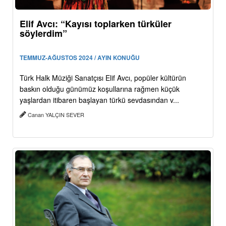
Elif Avcı: “Kayısı toplarken türküler
söylerdim”
TEMMUZ-AĞUSTOS 2024 / AYIN KONUĞU
Türk Halk Müziği Sanatçısı Elif Avcı, popüler kültürün
baskın olduğu günümüz koşullarına rağmen küçük
yaşlardan itibaren başlayan türkü sevdasından v...
Canan YALÇIN SEVER