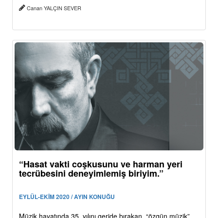
Canan YALÇIN SEVER
“Hasat vakti coşkusunu ve harman yeri
tecrübesini deneyimlemiş biriyim.”
EYLÜL-EKİM 2020 / AYIN KONUĞU
Müzik hayatında 35. yılını geride bırakan, “özgün müzik”