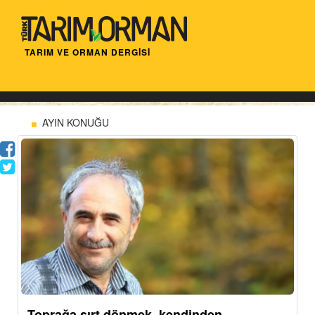
TARIM VE ORMAN DERGİSİ
AYIN KONUĞU
Toprağa sırt dönmek, kendinden