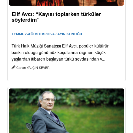
Elif Avcı: “Kayısı toplarken türküler
söylerdim”
TEMMUZ-AĞUSTOS 2024 / AYIN KONUĞU
Türk Halk Müziği Sanatçısı Elif Avcı, popüler kültürün
baskın olduğu günümüz koşullarına rağmen küçük
yaşlardan itibaren başlayan türkü sevdasından v...
Canan YALÇIN SEVER