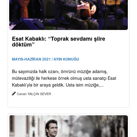
Esat Kabaklı: “Toprak sevdamı şiire
döktüm”
MAYIS-HAZİRAN 2021 / AYIN KONUĞU
Bu sayımızda halk ozanı, ömrünü müziğe adamış,
mütevaziliği ile herkese örnek olmuş usta sanatçı Esat
Kabaklı’yla bir araya geldik. Usta isim müziğe,...
Canan YALÇIN SEVER