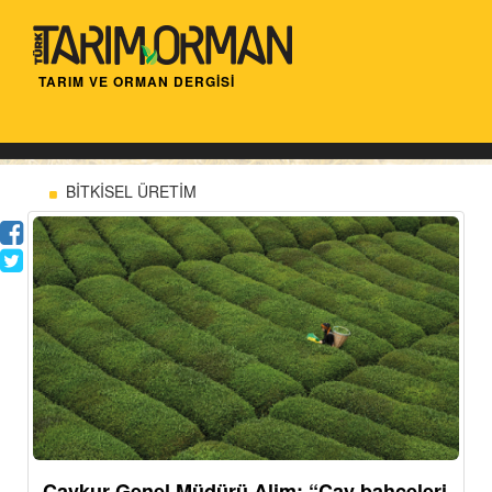
TARIM VE ORMAN DERGİSİ
BİTKİSEL ÜRETİM
Çaykur Genel Müdürü Alim: “Çay bahçeleri