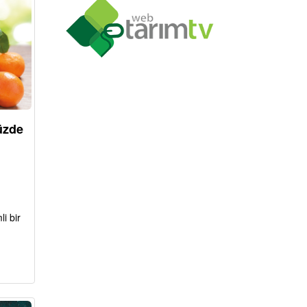
üzde
li bir