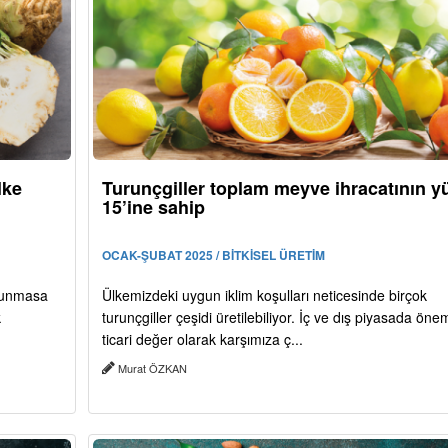
lke
Turunçgiller toplam meyve ihracatının y
15’ine sahip
OCAK-ŞUBAT 2025 / BİTKİSEL ÜRETİM
ulunmasa
Ülkemizdeki uygun iklim koşulları neticesinde birçok
k
turunçgiller çeşidi üretilebiliyor. İç ve dış piyasada önem
ticari değer olarak karşımıza ç...
Murat ÖZKAN