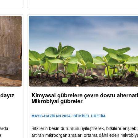
adayız
Kimyasal gübrelere çevre dostu alternati
Mikrobiyal gübreler
MAYIS-HAZİRAN 2024 / BİTKİSEL ÜRETİM
zarda
Bitkilerin besin durumunu iyileştirerek, bitkilere erişilebili
a
artıran mikroorganizmaları ortama dâhil eden mikrobiy