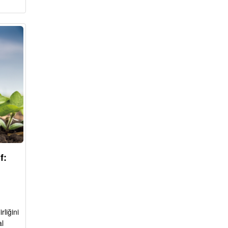
f:
rliğini
al