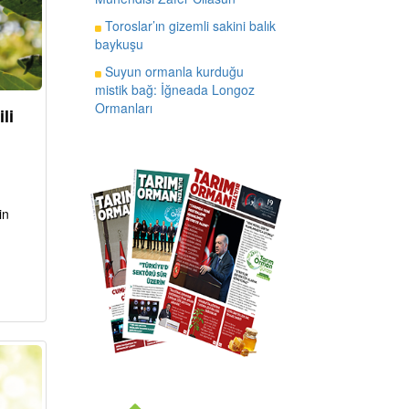
Toroslar’ın gizemli sakini balık
baykuşu
Suyun ormanla kurduğu
mistik bağ: İğneada Longoz
Ormanları
li
in