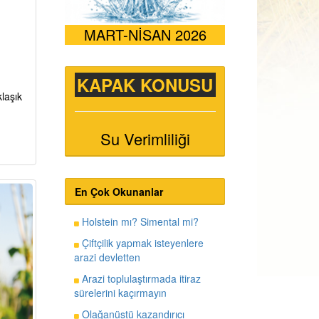
MART-NİSAN 2026
KAPAK KONUSU
laşık
Su Verimliliği
En Çok Okunanlar
Holstein mı? Simental mi?
Çiftçilik yapmak isteyenlere
arazi devletten
Arazi toplulaştırmada itiraz
sürelerini kaçırmayın
Olağanüstü kazandırıcı