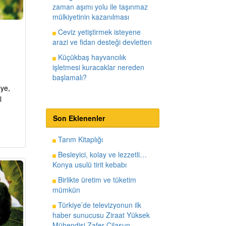
zaman aşımı yolu ile taşınmaz
mülkiyetinin kazanılması
Ceviz yetiştirmek isteyene
arazi ve fidan desteği devletten
Küçükbaş hayvancılık
işletmesi kuracaklar nereden
başlamalı?
lye,
l
Son Eklenenler
Tarım Kitaplığı
Besleyici, kolay ve lezzetli…
Konya usulü tirit kebabı
Birlikte üretim ve tüketim
mümkün
Türkiye’de televizyonun ilk
haber sunucusu Ziraat Yüksek
Mühendisi Zafer Cilasun