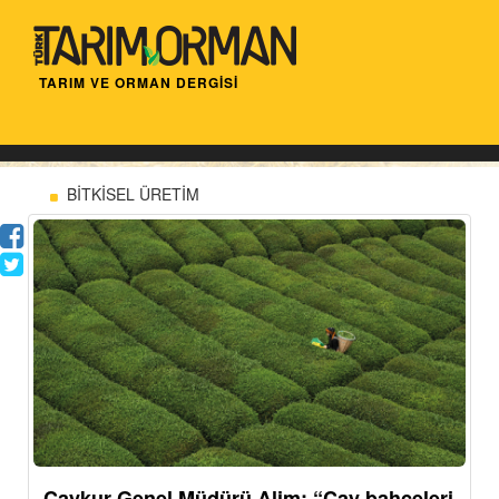
TARIM VE ORMAN DERGİSİ
BİTKİSEL ÜRETİM
Çaykur Genel Müdürü Alim: “Çay bahçeleri