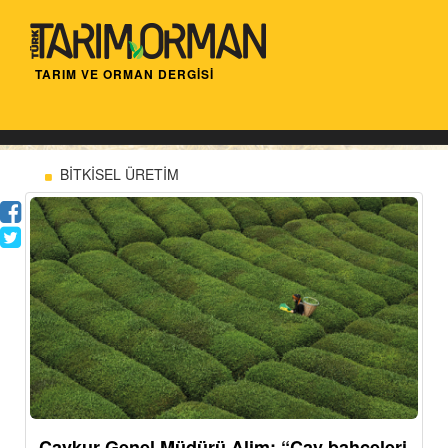
TARIM VE ORMAN DERGİSİ
BİTKİSEL ÜRETİM
Çaykur Genel Müdürü Alim: “Çay bahçeleri