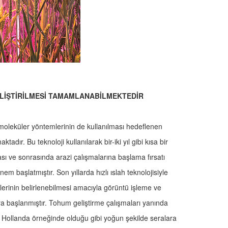
GELİŞTİRİLMESİ TAMAMLANABİLMEKTEDİR
de moleküler yöntemlerinin de kullanılması hedeflenen
adır. Bu teknoloji kullanılarak bir-iki yıl gibi kısa bir
ı ve sonrasında arazi çalışmalarına başlama fırsatı
m başlatmıştır. Son yıllarda hızlı ıslah teknolojisiyle
liklerinin belirlenebilmesi amacıyla görüntü işleme ve
a başlanmıştır. Tohum geliştirme çalışmaları yanında
min Hollanda örneğinde olduğu gibi yoğun şekilde seralara