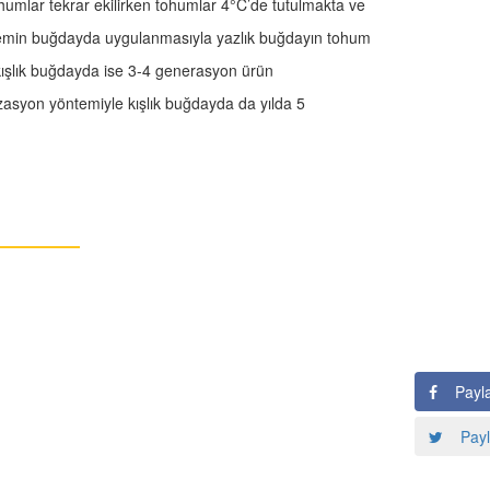
ohumlar tekrar ekilirken tohumlar 4°C’de tutulmakta ve
temin buğdayda uygulanmasıyla yazlık buğdayın tohum
kışlık buğdayda ise 3-4 generasyon ürün
alizasyon yöntemiyle kışlık buğdayda da yılda 5
Payl
Payl