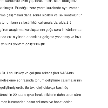
ım kürelerde ekim yapılarak mekik ıslahı dediğimiz
tirilmiştir. Bilindiği üzere yarım kürelerde aynı zaman
irme çalışmaları daha sonra sıcaklık ve ışık kontrolünün
tohumların saflaştırıldığı çalışmalarda yılda 2-3
tiren araştırma kuruluşlarının çoğu sera imkânlarından
ında 2018 yılında önemli bir gelişme yasanmış ve hızlı
yeni bir yöntem geliştirilmiştir.
 Dr. Lee Hickey ve çalışma arkadaşları NASA’nın
 melezleme sonrasında tohum geliştirme çalışmalarının
geliştirmişlerdir. Bu teknoloji oldukça basit üç
üresinin 22 saate çıkarılarak bitkilerin daha uzun süre
amen kurumadan hasat edilmesi ve hasat edilen