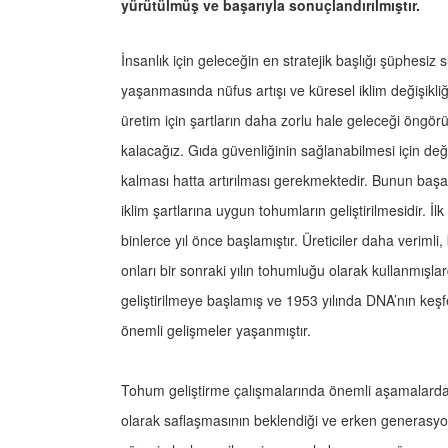
yürütülmüş ve başarıyla sonuçlandırılmıştır.
İnsanlık için geleceğin en stratejik başlığı şüphesiz 
yaşanmasında nüfus artışı ve küresel iklim değişikliği
üretim için şartların daha zorlu hale geleceği öngö
kalacağız. Gıda güvenliğinin sağlanabilmesi için deği
kalması hatta artırılması gerekmektedir. Bunun başa
iklim şartlarına uygun tohumların geliştirilmesidir. İ
binlerce yıl önce başlamıştır. Üreticiler daha verimli,
onları bir sonraki yılın tohumluğu olarak kullanmışl
geliştirilmeye başlamış ve 1953 yılında DNA’nın keşf
önemli gelişmeler yaşanmıştır.
Tohum geliştirme çalışmalarında önemli aşamalarda
olarak saflaşmasının beklendiği ve erken generasyon