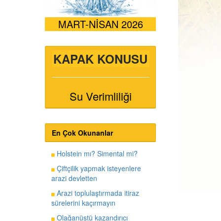
MART-NİSAN 2026
KAPAK KONUSU
Su Verimliliği
En Çok Okunanlar
Holstein mı? Simental mi?
Çiftçilik yapmak isteyenlere
arazi devletten
Arazi toplulaştırmada itiraz
sürelerini kaçırmayın
Olağanüstü kazandırıcı