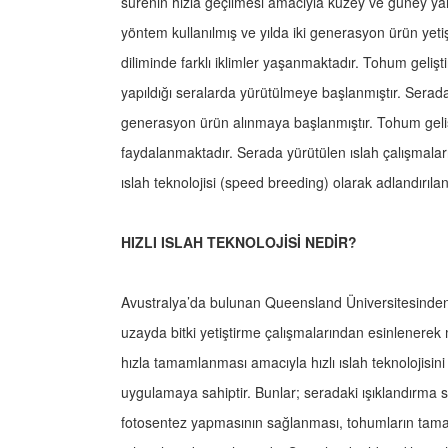
sürenin hızla geçilmesi amacıyla kuzey ve güney yar
yöntem kullanılmış ve yılda iki generasyon ürün yetiş
diliminde farklı iklimler yaşanmaktadır. Tohum gelişt
yapıldığı seralarda yürütülmeye başlanmıştır. Serada 
generasyon ürün alınmaya başlanmıştır. Tohum geliş
faydalanmaktadır. Serada yürütülen ıslah çalışmalar
ıslah teknolojisi (speed breeding) olarak adlandırılan 
HIZLI ISLAH TEKNOLOJİSİ NEDİR?
Avustralya’da bulunan Queensland Üniversitesinden
uzayda bitki yetiştirme çalışmalarından esinlenerek
hızla tamamlanması amacıyla hızlı ıslah teknolojisini 
uygulamaya sahiptir. Bunlar; seradaki ışıklandırma s
fotosentez yapmasının sağlanması, tohumların tam