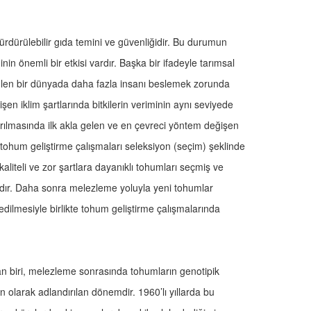
sürdürülebilir gıda temini ve güvenliğidir. Bu durumun
nin önemli bir etkisi vardır. Başka bir ifadeyle tarımsal
rülen bir dünyada daha fazla insanı beslemek zorunda
şen iklim şartlarında bitkilerin veriminin aynı seviyede
rılmasında ilk akla gelen ve en çevreci yöntem değişen
lk tohum geliştirme çalışmaları seleksiyon (seçim) şeklinde
 kaliteli ve zor şartlara dayanıklı tohumları seçmiş ve
ardır. Daha sonra melezleme yoluyla yeni tohumlar
edilmesiyle birlikte tohum geliştirme çalışmalarında
n biri, melezleme sonrasında tohumların genotipik
 olarak adlandırılan dönemdir. 1960’lı yıllarda bu