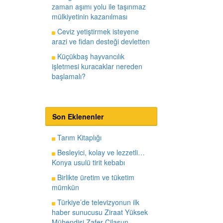
zaman aşımı yolu ile taşınmaz
mülkiyetinin kazanılması
Ceviz yetiştirmek isteyene
arazi ve fidan desteği devletten
Küçükbaş hayvancılık
işletmesi kuracaklar nereden
başlamalı?
Son Eklenenler
Tarım Kitaplığı
Besleyici, kolay ve lezzetli…
Konya usulü tirit kebabı
Birlikte üretim ve tüketim
mümkün
Türkiye’de televizyonun ilk
haber sunucusu Ziraat Yüksek
Mühendisi Zafer Cilasun