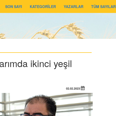
SON SAYI
KATEGORİLER
YAZARLAR
TÜM SAYILAR
tarımda ikinci yeşil
02.02.2023