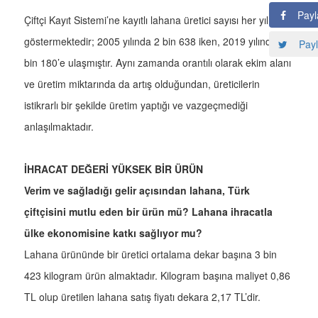
Payl
Çiftçi Kayıt Sistemi’ne kayıtlı lahana üretici sayısı her yıl artış
göstermektedir; 2005 yılında 2 bin 638 iken, 2019 yılında 10
Payl
bin 180’e ulaşmıştır. Aynı zamanda orantılı olarak ekim alanı
ve üretim miktarında da artış olduğundan, üreticilerin
istikrarlı bir şekilde üretim yaptığı ve vazgeçmediği
anlaşılmaktadır.
İHRACAT DEĞERİ YÜKSEK BİR ÜRÜN
Verim ve sağladığı gelir açısından lahana, Türk
çiftçisini mutlu eden bir ürün mü? Lahana ihracatla
ülke ekonomisine katkı sağlıyor mu?
Lahana ürününde bir üretici ortalama dekar başına 3 bin
423 kilogram ürün almaktadır. Kilogram başına maliyet 0,86
TL olup üretilen lahana satış fiyatı dekara 2,17 TL’dir.