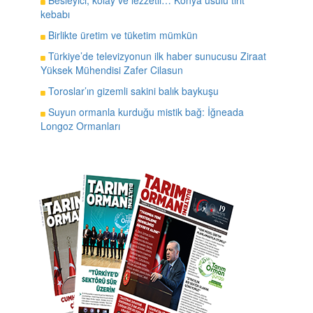
Besleyici, kolay ve lezzetli… Konya usulü tirit
kebabı
Birlikte üretim ve tüketim mümkün
Türkiye’de televizyonun ilk haber sunucusu Ziraat
Yüksek Mühendisi Zafer Cilasun
Toroslar’ın gizemli sakini balık baykuşu
Suyun ormanla kurduğu mistik bağ: İğneada
Longoz Ormanları