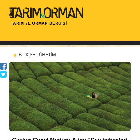
TARIM VE ORMAN DERGİSİ
BİTKİSEL ÜRETİM
Çaykur Genel Müdürü Alim: “Çay bahçeleri