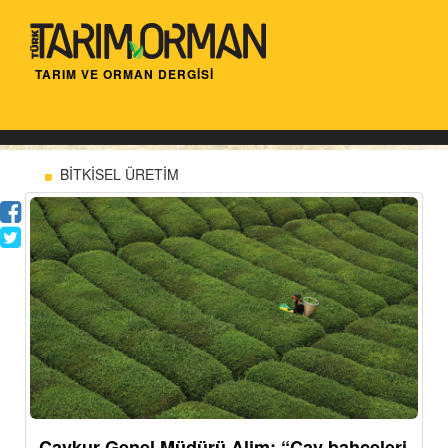
TARIM VE ORMAN DERGİSİ
BİTKİSEL ÜRETİM
Çaykur Genel Müdürü Alim: “Çay bahçeleri