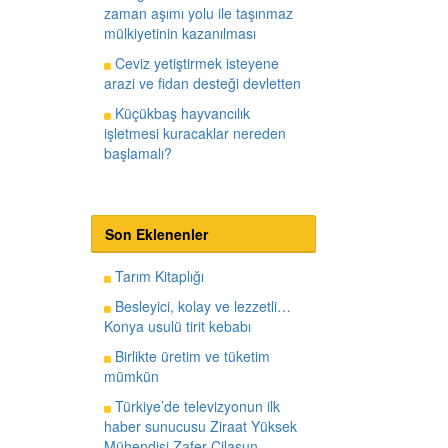
zaman aşımı yolu ile taşınmaz
mülkiyetinin kazanılması
Ceviz yetiştirmek isteyene
arazi ve fidan desteği devletten
Küçükbaş hayvancılık
işletmesi kuracaklar nereden
başlamalı?
Son Eklenenler
Tarım Kitaplığı
Besleyici, kolay ve lezzetli…
Konya usulü tirit kebabı
Birlikte üretim ve tüketim
mümkün
Türkiye’de televizyonun ilk
haber sunucusu Ziraat Yüksek
Mühendisi Zafer Cilasun