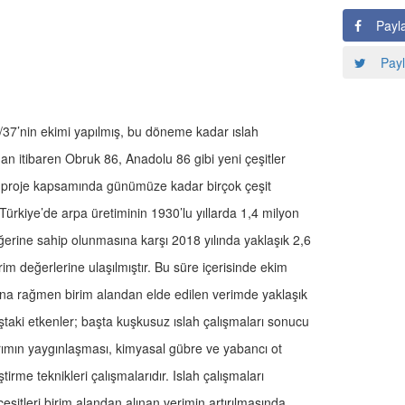
Payl
Payl
57/37’nin ekimi yapılmış, bu döneme kadar ıslah
ından itibaren Obruk 86, Anadolu 86 gibi yeni çeşitler
mde proje kapsamında günümüze kadar birçok çeşit
. Türkiye’de arpa üretiminin 1930’lu yıllarda 1,4 milyon
erine sahip olunmasına karşı 2018 yılında yaklaşık 2,6
m değerlerine ulaşılmıştır. Bu süre içerisinde ekim
sına rağmen birim alandan elde edilen verimde yaklaşık
ştaki etkenler; başta kuşkusuz ıslah çalışmaları sonucu
tarımın yaygınlaşması, kimyasal gübre ve yabancı ot
ştirme teknikleri çalışmalarıdır. Islah çalışmaları
 çeşitleri birim alandan alınan verimin artırılmasında