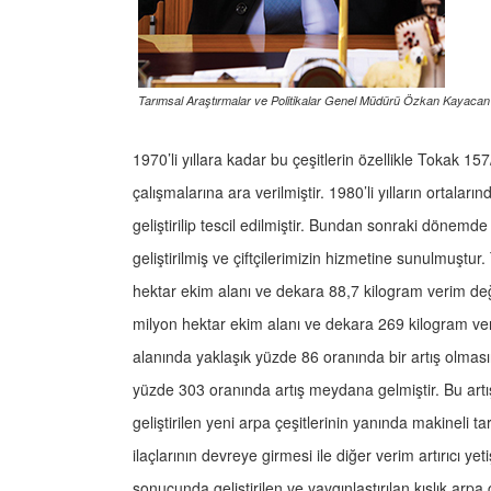
Tarımsal Araştırmalar ve Politikalar Genel Müdürü Özkan Kayacan
1970’li yıllara kadar bu çeşitlerin özellikle Tokak 1
çalışmalarına ara verilmiştir. 1980’li yılların ortalar
geliştirilip tescil edilmiştir. Bundan sonraki döne
geliştirilmiş ve çiftçilerimizin hizmetine sunulmuştur
hektar ekim alanı ve dekara 88,7 kilogram verim değ
milyon hektar ekim alanı ve dekara 269 kilogram veri
alanında yaklaşık yüzde 86 oranında bir artış olma
yüzde 303 oranında artış meydana gelmiştir. Bu artı
geliştirilen yeni arpa çeşitlerinin yanında makineli 
ilaçlarının devreye girmesi ile diğer verim artırıcı yeti
sonucunda geliştirilen ve yaygınlaştırılan kışlık arpa