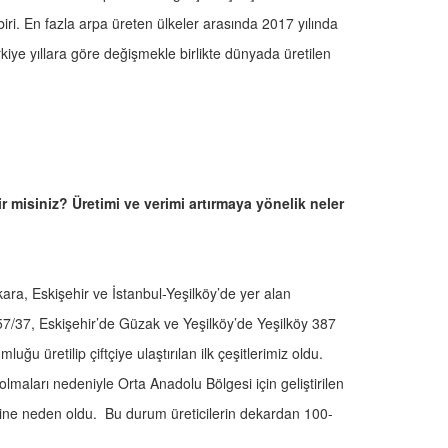
iri. En fazla arpa üreten ülkeler arasında 2017 yılında
rkiye yıllara göre değişmekle birlikte dünyada üretilen
rir misiniz? Üretimi ve verimi artırmaya yönelik neler
kara, Eskişehir ve İstanbul-Yeşilköy’de yer alan
7/37, Eskişehir’de Güzak ve Yeşilköy’de Yeşilköy 387
uğu üretilip çiftçiye ulaştırılan ilk çeşitlerimiz oldu.
lmaları nedeniyle Orta Anadolu Bölgesi için geliştirilen
mesine neden oldu. Bu durum üreticilerin dekardan 100-