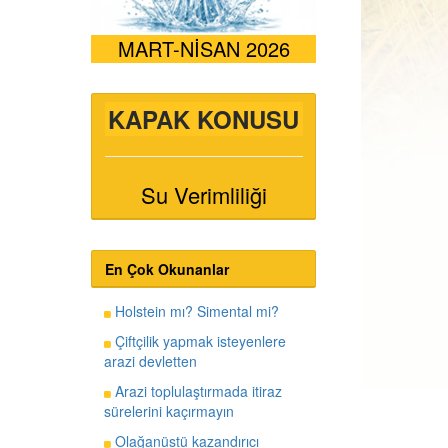
MART-NİSAN 2026
KAPAK KONUSU
Su Verimliliği
En Çok Okunanlar
Holstein mı? Simental mi?
Çiftçilik yapmak isteyenlere
arazi devletten
Arazi toplulaştırmada itiraz
sürelerini kaçırmayın
Olağanüstü kazandırıcı