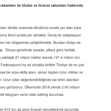
akamları ile ithalat ve ihracat rakamları hakkında
ılan tahıllar arasında dördüncü sırada yer alan arpa
sonra ikinci sırada yer almakta. Geniş bir adaptasyon
n her bölgesinde yetiştirilmekte. Bundan dolayı da
p. Dünya genelinde arpada, yıllara göre farklılık
da yaklaşık 47 milyon hektar alanda 147,4 milyon ton
Federasyonu'na ait olmakla birlikte Türkiye de en çok
kiye’de arpa ekiliş alanı, alınan toplam ürün miktarı ve
r. Uzun yıllar değerlendirildiğinde ise birim alandan
uğunu görüyoruz. Ülkemizde 2018 yılında 2.60 milyon
269 kilogram verim elde edilmiş durumda.
5 bin 610 ton da arpa ihracatı gerçekleşmiş durumda.