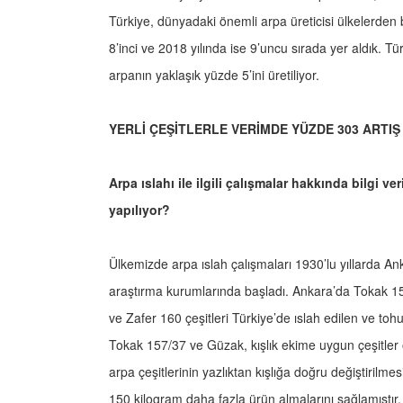
Türkiye, dünyadaki önemli arpa üreticisi ülkelerden b
8’inci ve 2018 yılında ise 9’uncu sırada yer aldık. Tü
arpanın yaklaşık yüzde 5’ini üretiliyor.
YERLİ ÇEŞİTLERLE VERİMDE YÜZDE 303 ARTIŞ
Arpa ıslahı ile ilgili çalışmalar hakkında bilgi ve
yapılıyor?
Ülkemizde arpa ıslah çalışmaları 1930’lu yıllarda An
araştırma kurumlarında başladı. Ankara’da Tokak 15
ve Zafer 160 çeşitleri Türkiye’de ıslah edilen ve tohuml
Tokak 157/37 ve Güzak, kışlık ekime uygun çeşitler o
arpa çeşitlerinin yazlıktan kışlığa doğru değiştiril
150 kilogram daha fazla ürün almalarını sağlamıştır.