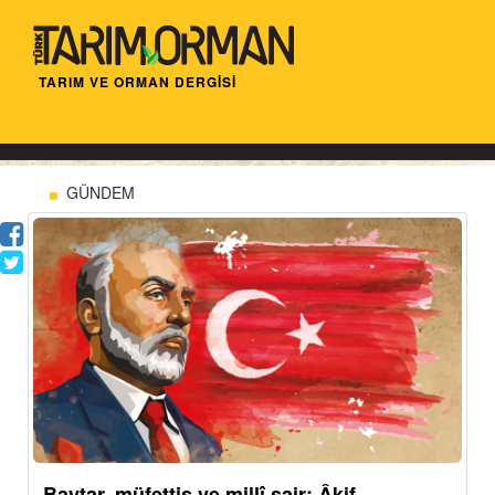
TARIM VE ORMAN DERGİSİ
GÜNDEM
Baytar, müfettiş ve millî şair: Âkif