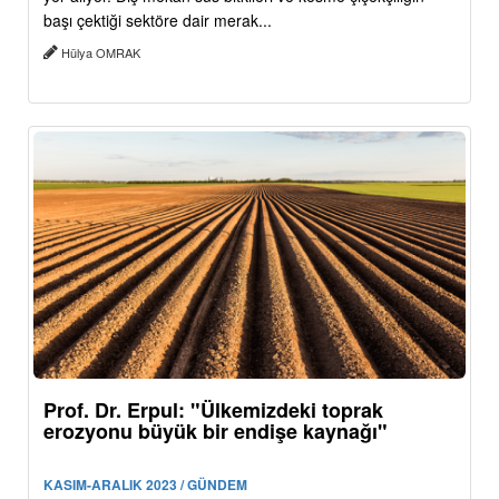
başı çektiği sektöre dair merak...
Hülya OMRAK
Prof. Dr. Erpul: "Ülkemizdeki toprak
erozyonu büyük bir endişe kaynağı"
KASIM-ARALIK 2023 / GÜNDEM