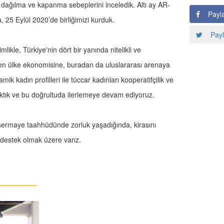
 dağılma ve kapanma sebeplerini inceledik. Altı ay AR-
Payl
a, 25 Eylül 2020’de birliğimizi kurduk.
Payl
likle, Türkiye'nin dört bir yanında nitelikli ve
nden ülke ekonomisine, buradan da uluslararası arenaya
ik kadın profilleri ile tüccar kadınları kooperatifçilik ve
çıktık ve bu doğrultuda ilerlemeye devam ediyoruz.
, sermaye taahhüdünde zorluk yaşadığında, kirasını
 destek olmak üzere varız.