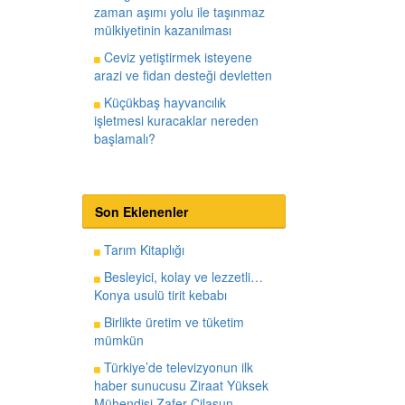
zaman aşımı yolu ile taşınmaz
mülkiyetinin kazanılması
Ceviz yetiştirmek isteyene
arazi ve fidan desteği devletten
Küçükbaş hayvancılık
işletmesi kuracaklar nereden
başlamalı?
Son Eklenenler
Tarım Kitaplığı
Besleyici, kolay ve lezzetli…
Konya usulü tirit kebabı
Birlikte üretim ve tüketim
mümkün
Türkiye’de televizyonun ilk
haber sunucusu Ziraat Yüksek
Mühendisi Zafer Cilasun