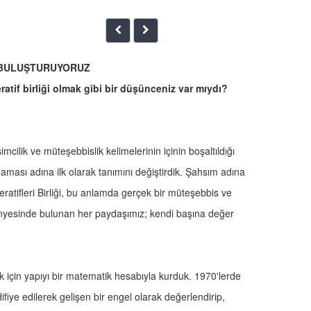
A BULUŞTURUYORUZ
atif birliği olmak gibi bir düşünceniz var mıydı?
imcilik ve müteşebbislik kelimelerinin içinin boşaltıldığı
lmaması adına ilk olarak tanımını değiştirdik. Şahsım adına
ratifleri Birliği, bu anlamda gerçek bir müteşebbis ve
 bünyesinde bulunan her paydaşımız; kendi başına değer
ak için yapıyı bir matematik hesabıyla kurduk. 1970'lerde
fiye edilerek gelişen bir engel olarak değerlendirip,