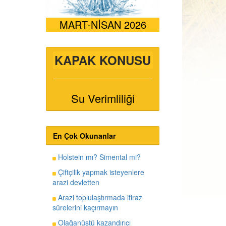
MART-NİSAN 2026
KAPAK KONUSU
Su Verimliliği
En Çok Okunanlar
Holstein mı? Simental mi?
Çiftçilik yapmak isteyenlere
arazi devletten
Arazi toplulaştırmada itiraz
sürelerini kaçırmayın
Olağanüstü kazandırıcı