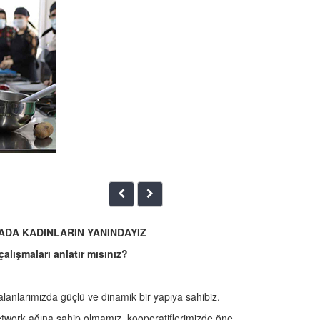
DA KADINLARIN YANINDAYIZ
çalışmaları anlatır mısınız?
 alanlarımızda güçlü ve dinamik bir yapıya sahibiz.
network ağına sahip olmamız, kooperatiflerimizde öne