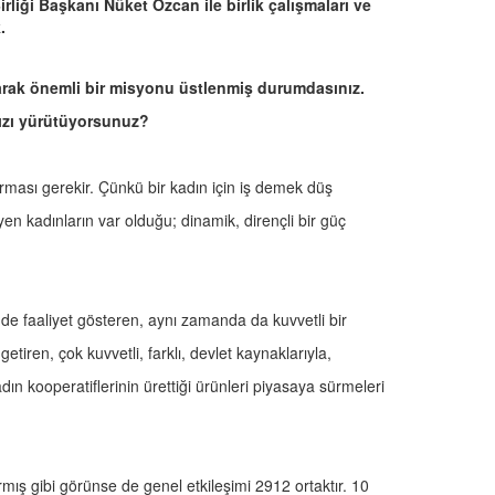
rliği Başkanı Nüket Özcan ile birlik çalışmaları ve
.
larak önemli bir misyonu üstlenmiş durumdasınız.
nızı yürütüyorsunuz?
urması gerekir. Çünkü bir kadın için iş demek düş
en kadınların var olduğu; dinamik, dirençli bir güç
nde faaliyet gösteren, aynı zamanda da kuvvetli bir
 getiren, çok kuvvetli, farklı, devlet kaynaklarıyla,
ın kooperatiflerinin ürettiği ürünleri piyasaya sürmeleri
.
mış gibi görünse de genel etkileşimi 2912 ortaktır. 10