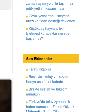
zaman aşımı yolu ile taşınmaz
mülkiyetinin kazanılması
Ceviz yetiştirmek isteyene
arazi ve fidan desteği devletten
Küçükbaş hayvancılık
işletmesi kuracaklar nereden
başlamalı?
Son Eklenenler
Tarım Kitaplığı
Besleyici, kolay ve lezzetli…
Konya usulü tirit kebabı
Birlikte üretim ve tüketim
mümkün
Türkiye’de televizyonun ilk
haber sunucusu Ziraat Yüksek
Mühendisi Zafer Cilasun