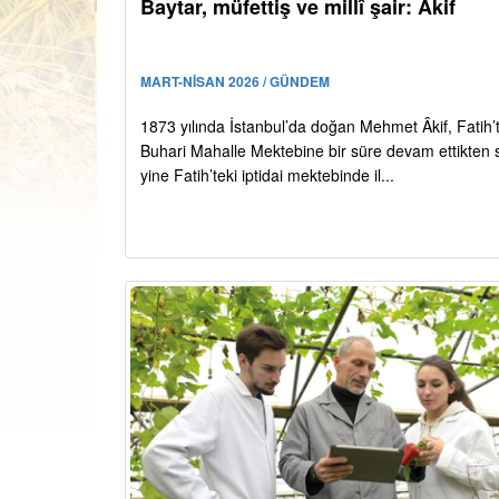
Baytar, müfettiş ve millî şair: Âkif
MART-NİSAN 2026 / GÜNDEM
1873 yılında İstanbul’da doğan Mehmet Âkif, Fatih’
Buhari Mahalle Mektebine bir süre devam ettikten 
yine Fatih’teki iptidai mektebinde il...