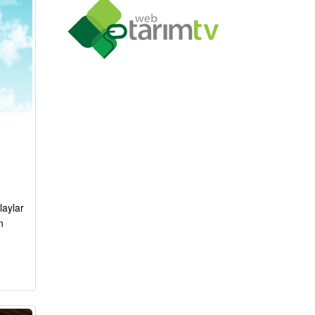
laylar
n