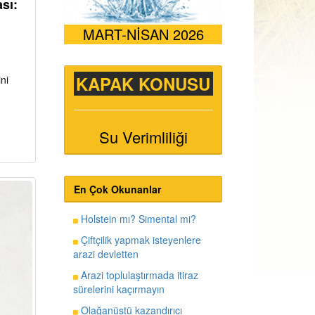
sı:
MART-NİSAN 2026
KAPAK KONUSU
ni
Su Verimliliği
En Çok Okunanlar
Holstein mı? Simental mi?
Çiftçilik yapmak isteyenlere
arazi devletten
Arazi toplulaştırmada itiraz
sürelerini kaçırmayın
Olağanüstü kazandırıcı