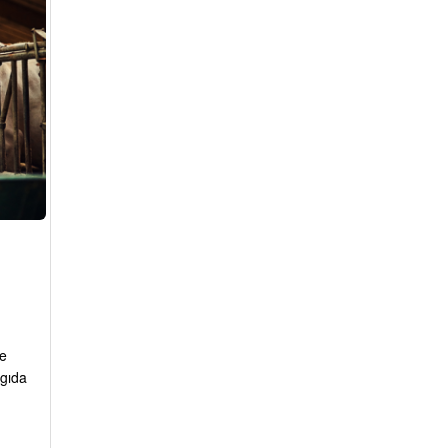
e
 gıda