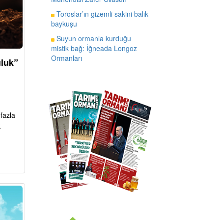
Toroslar’ın gizemli sakini balık
baykuşu
Suyun ormanla kurduğu
mistik bağ: İğneada Longoz
Ormanları
uluk”
fazla
k