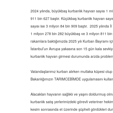
2024 yılında, büyükbaş kurbanlık hayvan sayısı 1 m
911 bin 627 baştır. Küçükbaş kurbanlık hayvan sayı
sayısı ise 3 milyon 84 bin 909 baştır. 2025 yılında
1 milyon 278 bin 282 büyükbaş ve 3 milyon 811 bi
rakamlara baktığımızda 2025 yılı Kurban Bayramı içi
İstanbul’un Avrupa yakasına son 15 gün kala sevkiya
kurbanlık hayvan girmesi durumunda arzda proble
Vatandaşlarımız kurban alırken mutlaka küpesi olup
Bakanlığımızın TARIMCEBİMDE uygulamasını kullanar
Alacakları hayvanın sağlıklı ve yaşını doldurmuş ol
kurbanlık satış yerlerimizdeki görevli veteriner heki
kesim sonrasında et üzerinde şüpheli gördükleri dur