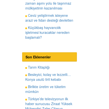
zaman aşımı yolu ile taşınmaz
mülkiyetinin kazanılması
Ceviz yetiştirmek isteyene
arazi ve fidan desteği devletten
Küçükbaş hayvancılık
işletmesi kuracaklar nereden
başlamalı?
Son Eklenenler
Tarım Kitaplığı
Besleyici, kolay ve lezzetli…
Konya usulü tirit kebabı
Birlikte üretim ve tüketim
mümkün
Türkiye’de televizyonun ilk
haber sunucusu Ziraat Yüksek
Mühendisi Zafer Cilasun