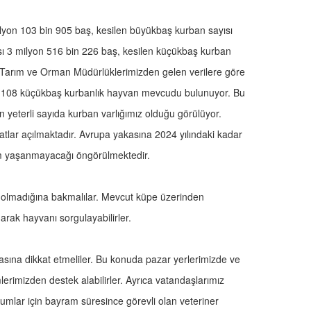
ilyon 103 bin 905 baş, kesilen büyükbaş kurban sayısı
sı 3 milyon 516 bin 226 baş, kesilen küçükbaş kurban
 İl Tarım ve Orman Müdürlüklerimizden gelen verilere göre
n 108 küçükbaş kurbanlık hayvan mevcudu bulunuyor. Bu
n yeterli sayıda kurban varlığımız olduğu görülüyor.
tlar açılmaktadır. Avrupa yakasına 2024 yılındaki kadar
m yaşanmayacağı öngörülmektedir.
 olmadığına bakmalılar. Mevcut küpe üzerinden
ak hayvanı sorgulayabilirler.
masına dikkat etmeliler. Bu konuda pazar yerlerimizde ve
mlerimizden destek alabilirler. Ayrıca vatandaşlarımız
umlar için bayram süresince görevli olan veteriner