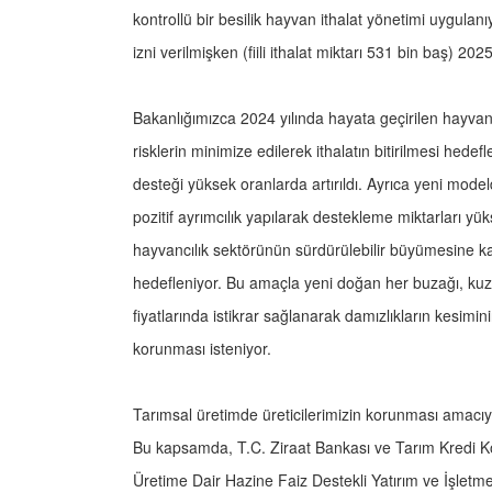
kontrollü bir besilik hayvan ithalat yönetimi uygulanı
izni verilmişken (fiili ithalat miktarı 531 bin baş) 2
Bakanlığımızca 2024 yılında hayata geçirilen hayvanc
risklerin minimize edilerek ithalatın bitirilmesi hede
desteği yüksek oranlarda artırıldı. Ayrıca yeni model
pozitif ayrımcılık yapılarak destekleme miktarları y
hayvancılık sektörünün sürdürülebilir büyümesine k
hedefleniyor. Bu amaçla yeni doğan her buzağı, kuz
fiyatlarında istikrar sağlanarak damızlıkların kesim
korunması isteniyor.
Tarımsal üretimde üreticilerimizin korunması amacıy
Bu kapsamda, T.C. Ziraat Bankası ve Tarım Kredi Koo
Üretime Dair Hazine Faiz Destekli Yatırım ve İşletme