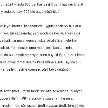
yor. 2024 yılında 600 bin baş besilik canlı hayvan ithalat
025 yılında bu sayı 520 bin başa düşürüldü.
ılık yol haritası kapsamında uygulanacak politikalarla
fleniyor. Bu kapsamda; yeni modelde besilik erkek sığır
de kadınlarımıza, gençlerimize ve aile işletmelerine
ükseltildi. Yeni destekleme modelimiz kapsamında,
atkıda bulunmak amacıyla, sürü büyüklüğünün artırılması
u ve oğlak temel destek kapsamına alındı. Ayrıca süt
inin engellenmesiyle damızlık sürü büyüklüğünün
la sözleşmeli üretim modeline özel teşvikler sunuluyor.
peratifleri (TKK) aracılığıyla sağlanan Tarımsal
 kredilerinde, sözleşmeli üretim yapan üreticilere yüzde