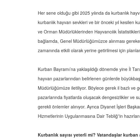
Her sene olduğu gibi 2025 yılında da kurbanlık hayva
kurbanlık hayvan sevkleri ve bir önceki yıl kesilen k
ve Orman Müdürlüklerinden Hayvancılık İstatistikleri B
bağlamda, Genel Müdürlüğümüzce alınması gereken 
zamanında etkili olarak yerine getirilmesi için planla
Kurban Bayramı’na yaklaşıldığı dönemde yine İl Tar
hayvan pazarlarından belirlenen günlerde büyükbaş 
Müdürlüğümüze iletiliyor. Böylece gerek il bazlı ve g
pazarlarında fiyatlarda oluşacak dengesizlikler ve suni
gerekli önlemler alınıyor. Ayrıca Diyanet İşleri Başk
Hizmetlerinin Uygulanmasına Dair Tebliğ”in hazırla
Kurbanlık sayısı yeterli mi? Vatandaşlar kurban 