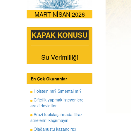
MART-NİSAN 2026
KAPAK KONUSU
Su Verimliliği
En Çok Okunanlar
Holstein mı? Simental mi?
Çiftçilik yapmak isteyenlere
arazi devletten
Arazi toplulaştırmada itiraz
sürelerini kaçırmayın
Olağanüstü kazandırıcı