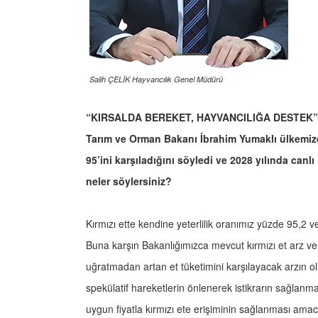
Salih ÇELİK Hayvancılık Genel Müdürü
“KIRSALDA BEREKET, HAYVANCILIĞA DESTEK”
Tarım ve Orman Bakanı İbrahim Yumaklı ülkemizde
95’ini karşıladığını söyledi ve 2028 yılında canlı 
neler söylersiniz?
Kırmızı ette kendine yeterlilik oranımız yüzde 95,
Buna karşın Bakanlığımızca mevcut kırmızı et arz ve t
uğratmadan artan et tüketimini karşılayacak arzın ol
spekülatif hareketlerin önlenerek istikrarın sağlanması,
uygun fiyatla kırmızı ete erişiminin sağlanması ama