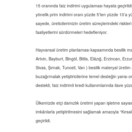
15 oranında faiz indirimi uygulaması hayata geçirild
yönelik prim indirimi oranı yüzde 5’ten yüzde 10’a y
sayede, üreticilerimizin üretim süreçlerindeki riskleri
faaliyetlerini sürdürmeleri hedefleniyor.
Hayvansal üretim planlaması kapsamında besilik mate
Artvin, Bayburt, Bingöl, Bitlis, Elâzığ, Erzincan, E
Sivas, Şırnak, Tunceli, Van ) besilik materyal üretim 
buzağı/malak yetiştiricilerine temel desteğin yarısı
destekli, faiz indirimli kredi kullanımlarında ilave y
Ülkemizde etçi damızlık üretimi yapan işletme sayısını
imkânlarla yetiştirilmesini sağlamak amacıyla “Kırs
geçirildi.