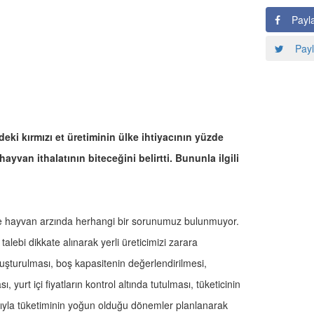
Payl
Payl
ki kırmızı et üretiminin ülke ihtiyacının yüzde
hayvan ithalatının biteceğini belirtti. Bununla ilgili
2 ve hayvan arzında herhangi bir sorunumuz bulunmuyor.
alebi dikkate alınarak yerli üreticimizi zarara
uşturulması, boş kapasitenin değerlendirilmesi,
 yurt içi fiyatların kontrol altında tutulması, tüketicinin
cıyla tüketiminin yoğun olduğu dönemler planlanarak