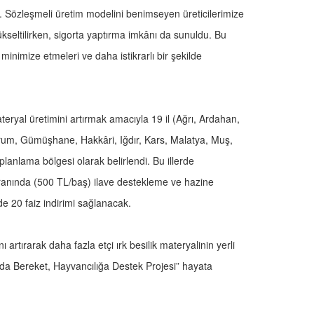
i. Sözleşmeli üretim modelini benimseyen üreticilerimize
ükseltilirken, sigorta yaptırma imkânı da sunuldu. Bu
 minimize etmeleri ve daha istikrarlı bir şekilde
ryal üretimini artırmak amacıyla 19 il (Ağrı, Ardahan,
rzurum, Gümüşhane, Hakkâri, Iğdır, Kars, Malatya, Muş,
planlama bölgesi olarak belirlendi. Bu illerde
 oranında (500 TL/baş) ilave destekleme ve hazine
üzde 20 faiz indirimi sağlanacak.
 artırarak daha fazla etçi ırk besilik materyalinin yerli
alda Bereket, Hayvancılığa Destek Projesi” hayata