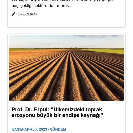
başı çektiği sektöre dair merak...
Hülya OMRAK
Prof. Dr. Erpul: "Ülkemizdeki toprak
erozyonu büyük bir endişe kaynağı"
KASIM-ARALIK 2023 / GÜNDEM