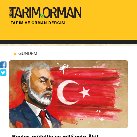
TARIM VE ORMAN DERGİSİ
GÜNDEM
Baytar, müfettiş ve millî şair: Âkif