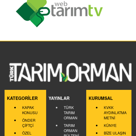
KATEGORİLER
YAYINLAR
KURUMSAL
KAPAK
TÜRK
KVKK
KONUSU
TARIM
AYDINLATMA
ORMAN
METNİ
ÖNDER
ÇİFTÇİ
TARIM
KÜNYE
ORMAN
ÖZEL
BİZE ULAŞIN
BÜLTENİ