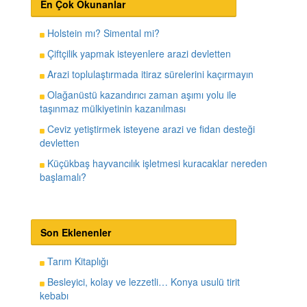
En Çok Okunanlar
Holstein mı? Simental mi?
Çiftçilik yapmak isteyenlere arazi devletten
Arazi toplulaştırmada itiraz sürelerini kaçırmayın
Olağanüstü kazandırıcı zaman aşımı yolu ile
taşınmaz mülkiyetinin kazanılması
Ceviz yetiştirmek isteyene arazi ve fidan desteği
devletten
Küçükbaş hayvancılık işletmesi kuracaklar nereden
başlamalı?
Son Eklenenler
Tarım Kitaplığı
Besleyici, kolay ve lezzetli… Konya usulü tirit
kebabı