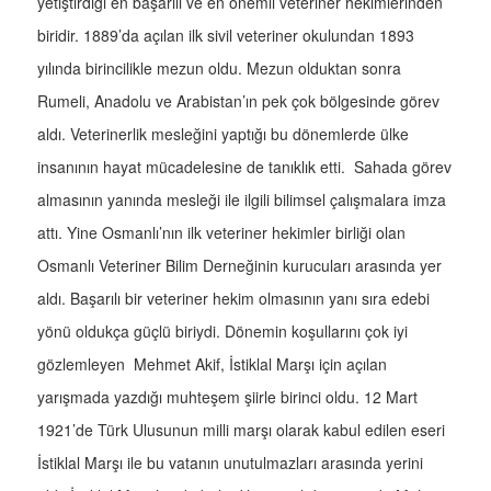
yetiştirdiği en başarılı ve en önemli veteriner hekimlerinden
biridir. 1889’da açılan ilk sivil veteriner okulundan 1893
yılında birincilikle mezun oldu. Mezun olduktan sonra
Rumeli, Anadolu ve Arabistan’ın pek çok bölgesinde görev
aldı. Veterinerlik mesleğini yaptığı bu dönemlerde ülke
insanının hayat mücadelesine de tanıklık etti. Sahada görev
almasının yanında mesleği ile ilgili bilimsel çalışmalara imza
attı. Yine Osmanlı’nın ilk veteriner hekimler birliği olan
Osmanlı Veteriner Bilim Derneğinin kurucuları arasında yer
aldı. Başarılı bir veteriner hekim olmasının yanı sıra edebi
yönü oldukça güçlü biriydi. Dönemin koşullarını çok iyi
gözlemleyen Mehmet Akif, İstiklal Marşı için açılan
yarışmada yazdığı muhteşem şiirle birinci oldu. 12 Mart
1921’de Türk Ulusunun milli marşı olarak kabul edilen eseri
İstiklal Marşı ile bu vatanın unutulmazları arasında yerini