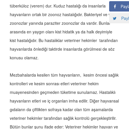
tüberküloz (verem) dur. Kuduz hastalığı da insanlarla
Payl
hayvanların ortak bir zoonoz hastalığıdır. Bakteriyel ve viral
Payl
zoonozlar yanında paraziter zoonozlar da vardır. Bunlar
arasında en yaygın olanı kist hidatik ya da halk deyimiyle
kist hastalığıdır. Bu hastalıklar veteriner hekimler tarafından
hayvanlarda önlediği taktirde insanlarda görülmesi de söz
konusu olamaz.
Mezbahalarda kesilen tüm hayvanların, kesim öncesi sağlık
kontrolleri ve kesim sonrası etleri veteriner hekim
muayenesinden geçmeden tüketime sunulamaz. Hastalıklı
hayvanların etleri ve iç organları imha edilir. Diğer hayvansal
gıdaların da çiftlikten sofraya kadar olan tüm aşamalarda
veteriner hekimler tarafından sağlık kontrolü gerçekleştirilir.
Bütün bunlar şunu ifade eder: Veteriner hekimler hayvan ve