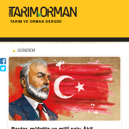
TARIM VE ORMAN DERGİSİ
GÜNDEM
Baytar, müfettiş ve millî şair: Âkif