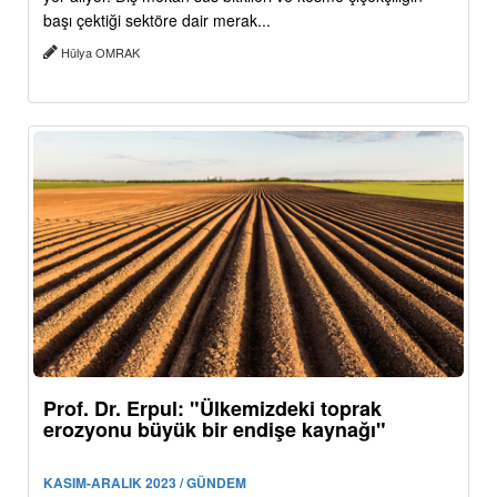
başı çektiği sektöre dair merak...
Hülya OMRAK
Prof. Dr. Erpul: "Ülkemizdeki toprak
erozyonu büyük bir endişe kaynağı"
KASIM-ARALIK 2023 / GÜNDEM