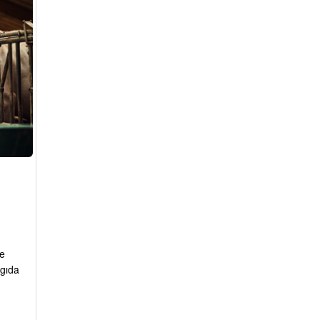
e
 gıda