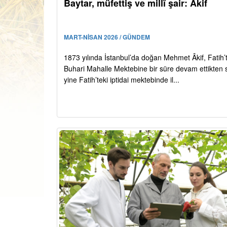
Baytar, müfettiş ve millî şair: Âkif
MART-NİSAN 2026 / GÜNDEM
1873 yılında İstanbul’da doğan Mehmet Âkif, Fatih’
Buhari Mahalle Mektebine bir süre devam ettikten 
yine Fatih’teki iptidai mektebinde il...