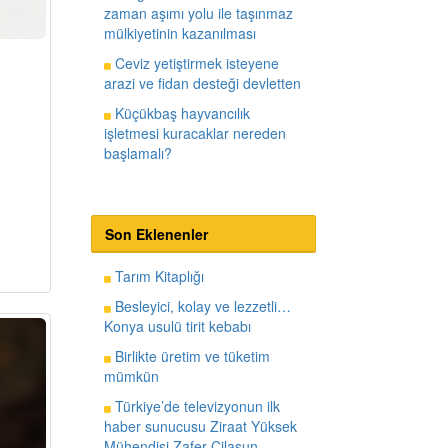
zaman aşımı yolu ile taşınmaz
mülkiyetinin kazanılması
Ceviz yetiştirmek isteyene
arazi ve fidan desteği devletten
Küçükbaş hayvancılık
işletmesi kuracaklar nereden
başlamalı?
Son Eklenenler
Tarım Kitaplığı
Besleyici, kolay ve lezzetli…
Konya usulü tirit kebabı
Birlikte üretim ve tüketim
mümkün
Türkiye’de televizyonun ilk
haber sunucusu Ziraat Yüksek
Mühendisi Zafer Cilasun