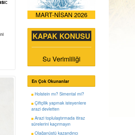
sı:
MART-NİSAN 2026
KAPAK KONUSU
ni
Su Verimliliği
En Çok Okunanlar
Holstein mı? Simental mi?
Çiftçilik yapmak isteyenlere
arazi devletten
Arazi toplulaştırmada itiraz
sürelerini kaçırmayın
Olağanüstü kazandırıcı