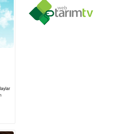
laylar
n