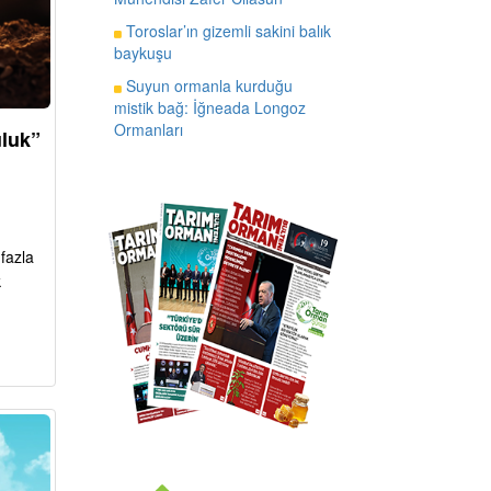
Toroslar’ın gizemli sakini balık
baykuşu
Suyun ormanla kurduğu
mistik bağ: İğneada Longoz
Ormanları
uluk”
fazla
k