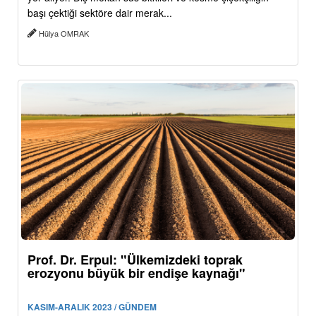
başı çektiği sektöre dair merak...
Hülya OMRAK
Prof. Dr. Erpul: "Ülkemizdeki toprak
erozyonu büyük bir endişe kaynağı"
KASIM-ARALIK 2023 / GÜNDEM