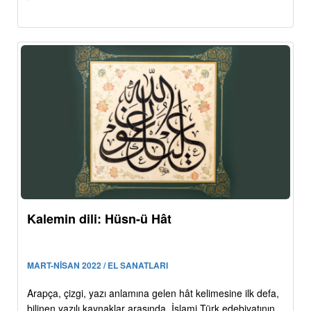
Kalemin dili: Hüsn-ü Hât
MART-NİSAN 2022 / EL SANATLARI
Arapça, çizgi, yazı anlamına gelen hât kelimesine ilk defa,
bilinen yazılı kaynaklar arasında, İslami Türk edebiyatının