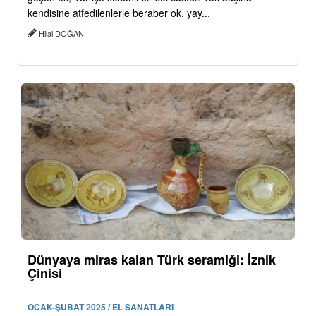
kendisine atfedilenlerle beraber ok, yay...
Hilal DOĞAN
Dünyaya miras kalan Türk seramiği: İznik
Çinisi
OCAK-ŞUBAT 2025 / EL SANATLARI