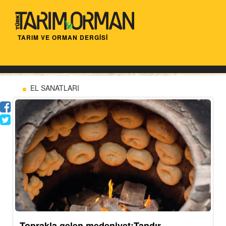
TARIM VE ORMAN DERGİSİ
EL SANATLARI
Toprakla gelen medeniyet:Tandır