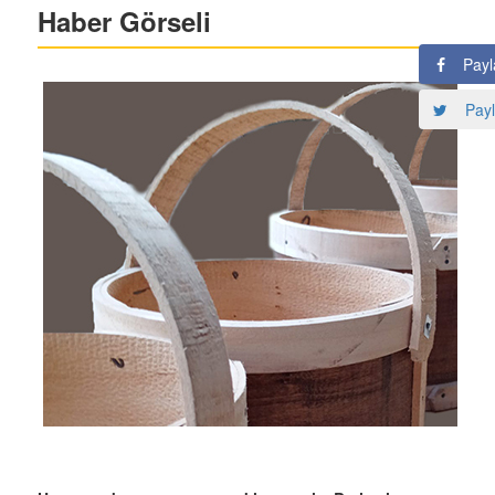
Haber Görseli
Payl
Payl