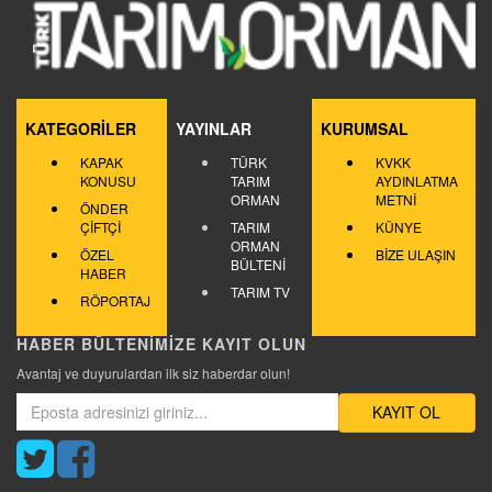
KATEGORİLER
YAYINLAR
KURUMSAL
KAPAK
TÜRK
KVKK
KONUSU
TARIM
AYDINLATMA
ORMAN
METNİ
ÖNDER
ÇİFTÇİ
TARIM
KÜNYE
ORMAN
ÖZEL
BİZE ULAŞIN
BÜLTENİ
HABER
TARIM TV
RÖPORTAJ
HABER BÜLTENİMİZE KAYIT OLUN
Avantaj ve duyurulardan ilk siz haberdar olun!
KAYIT OL