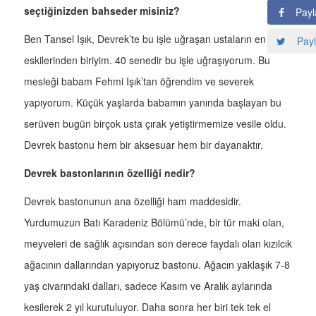
seçtiğinizden bahseder misiniz?
Payl
Ben Tansel Işık, Devrek’te bu işle uğraşan ustaların en
Payl
eskilerinden biriyim. 40 senedir bu işle uğraşıyorum. Bu
mesleği babam Fehmi Işık’tan öğrendim ve severek
yapıyorum. Küçük yaşlarda babamın yanında başlayan bu
serüven bugün birçok usta çırak yetiştirmemize vesile oldu.
Devrek bastonu hem bir aksesuar hem bir dayanaktır.
Devrek bastonlarının özelliği nedir?
Devrek bastonunun ana özelliği ham maddesidir.
Yurdumuzun Batı Karadeniz Bölümü’nde, bir tür maki olan,
meyveleri de sağlık açısından son derece faydalı olan kızılcık
ağacının dallarından yapıyoruz bastonu. Ağacın yaklaşık 7-8
yaş civarındaki dalları, sadece Kasım ve Aralık aylarında
kesilerek 2 yıl kurutuluyor. Daha sonra her biri tek tek el