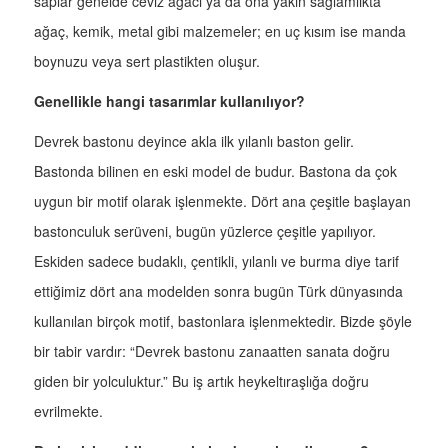
saplar genelde ceviz ağacı ya da ona yakın sağlamlıkta
ağaç, kemik, metal gibi malzemeler; en uç kısım ise manda
boynuzu veya sert plastikten oluşur.
Genellikle hangi tasarımlar kullanılıyor?
Devrek bastonu deyince akla ilk yılanlı baston gelir.
Bastonda bilinen en eski model de budur. Bastona da çok
uygun bir motif olarak işlenmekte. Dört ana çeşitle başlayan
bastonculuk serüveni, bugün yüzlerce çeşitle yapılıyor.
Eskiden sadece budaklı, çentikli, yılanlı ve burma diye tarif
ettiğimiz dört ana modelden sonra bugün Türk dünyasında
kullanılan birçok motif, bastonlara işlenmektedir. Bizde şöyle
bir tabir vardır: “Devrek bastonu zanaatten sanata doğru
giden bir yolculuktur.” Bu iş artık heykeltıraşlığa doğru
evrilmekte.