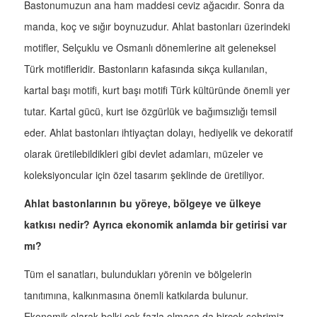
Bastonumuzun ana ham maddesi ceviz ağacıdır. Sonra da
manda, koç ve sığır boynuzudur. Ahlat bastonları üzerindeki
motifler, Selçuklu ve Osmanlı dönemlerine ait geleneksel
Türk motifleridir. Bastonların kafasında sıkça kullanılan,
kartal başı motifi, kurt başı motifi Türk kültüründe önemli yer
tutar. Kartal gücü, kurt ise özgürlük ve bağımsızlığı temsil
eder. Ahlat bastonları ihtiyaçtan dolayı, hediyelik ve dekoratif
olarak üretilebildikleri gibi devlet adamları, müzeler ve
koleksiyoncular için özel tasarım şeklinde de üretiliyor.
Ahlat bastonlarının bu yöreye, bölgeye ve ülkeye
katkısı nedir? Ayrıca ekonomik anlamda bir getirisi var
mı?
Tüm el sanatları, bulundukları yörenin ve bölgelerin
tanıtımına, kalkınmasına önemli katkılarda bulunur.
Ekonomik olarak belki çok fazla olmasa da birçok şehrimiz