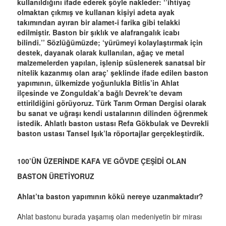
kullanıldığını ifade ederek şöyle nakleder: ‘’ihtiyaç
olmaktan çıkmış ve kullanan kişiyi adeta ayak
takımından ayıran bir alamet-i farika gibi telakki
edilmiştir. Baston bir şıklık ve alafrangalık icabı
bilindi.’’ Sözlüğümüzde; ‘yürümeyi kolaylaştırmak için
destek, dayanak olarak kullanılan, ağaç ve metal
malzemelerden yapılan, işlenip süslenerek sanatsal bir
nitelik kazanmış olan araç’ şeklinde ifade edilen baston
yapımının, ülkemizde yoğunlukla Bitlis’in Ahlat
ilçesinde ve Zonguldak’a bağlı Devrek’te devam
ettirildiğini görüyoruz. Türk Tarım Orman Dergisi olarak
bu sanat ve uğraşı kendi ustalarının dilinden öğrenmek
istedik. Ahlatlı baston ustası Refa Gökbulak ve Devrekli
baston ustası Tansel Işık’la röportajlar gerçekleştirdik.
100’ÜN ÜZERİNDE KAFA VE GÖVDE ÇEŞİDİ OLAN
BASTON ÜRETİYORUZ
Ahlat’ta baston yapımının kökü nereye uzanmaktadır?
Ahlat bastonu burada yaşamış olan medeniyetin bir mirası