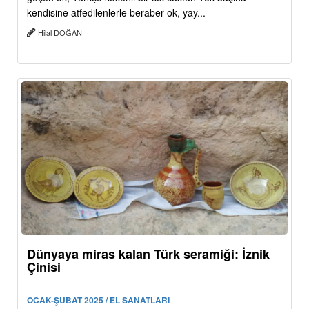
kendisine atfedilenlerle beraber ok, yay...
Hilal DOĞAN
Dünyaya miras kalan Türk seramiği: İznik
Çinisi
OCAK-ŞUBAT 2025 / EL SANATLARI