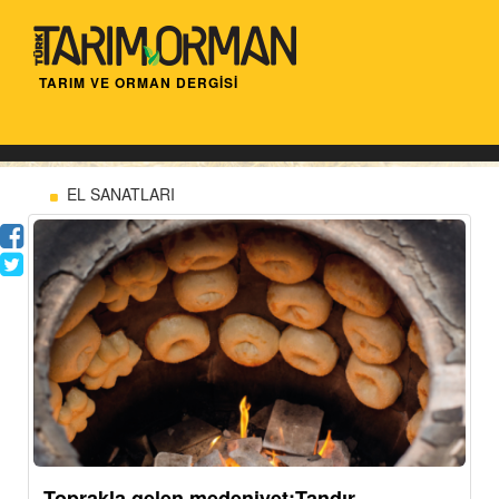
TARIM VE ORMAN DERGİSİ
EL SANATLARI
Toprakla gelen medeniyet:Tandır