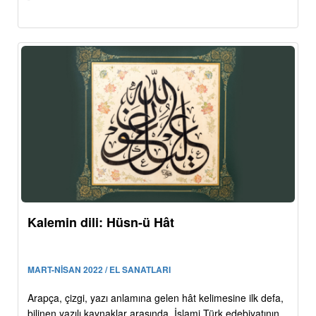
Kalemin dili: Hüsn-ü Hât
MART-NİSAN 2022 / EL SANATLARI
Arapça, çizgi, yazı anlamına gelen hât kelimesine ilk defa,
bilinen yazılı kaynaklar arasında, İslami Türk edebiyatının