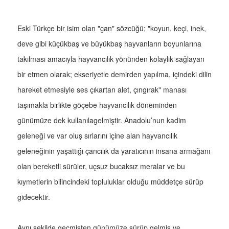
Eski Türkçe bir isim olan "çan" sözcüğü; "koyun, keçi, inek,
deve gibi küçükbaş ve büyükbaş hayvanların boyunlarına
takılması amacıyla hayvancılık yönünden kolaylık sağlayan
bir etmen olarak; ekseriyetle demirden yapılma, içindeki dilin
hareket etmesiyle ses çıkartan alet, çıngırak" manası
taşımakla birlikte göçebe hayvancılık döneminden
günümüze dek kullanılagelmiştir. Anadolu’nun kadim
geleneği ve var oluş sırlarını içine alan hayvancılık
geleneğinin yaşattığı çancılık da yaratıcının insana armağanı
olan bereketli sürüler, uçsuz bucaksız meralar ve bu
kıymetlerin bilincindeki topluluklar olduğu müddetçe sürüp
gidecektir.
Aynı şekilde geçmişten günümüze sürüp gelmiş ve