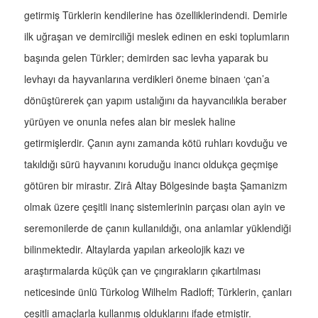
getirmiş Türklerin kendilerine has özelliklerindendi. Demirle
ilk uğraşan ve demirciliği meslek edinen en eski toplumların
başında gelen Türkler; demirden sac levha yaparak bu
levhayı da hayvanlarına verdikleri öneme binaen ‘çan’a
dönüştürerek çan yapım ustalığını da hayvancılıkla beraber
yürüyen ve onunla nefes alan bir meslek haline
getirmişlerdir. Çanın aynı zamanda kötü ruhları kovduğu ve
takıldığı sürü hayvanını koruduğu inancı oldukça geçmişe
götüren bir mirastır. Zirâ Altay Bölgesinde başta Şamanizm
olmak üzere çeşitli inanç sistemlerinin parçası olan ayin ve
seremonilerde de çanın kullanıldığı, ona anlamlar yüklendiği
bilinmektedir. Altaylarda yapılan arkeolojik kazı ve
araştırmalarda küçük çan ve çıngırakların çıkartılması
neticesinde ünlü Türkolog Wilhelm Radloff; Türklerin, çanları
çeşitli amaçlarla kullanmış olduklarını ifade etmiştir.