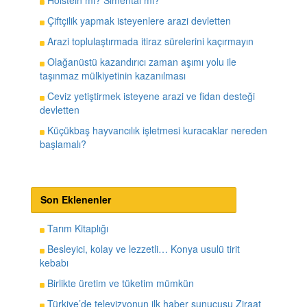
Holstein mı? Simental mi?
Çiftçilik yapmak isteyenlere arazi devletten
Arazi toplulaştırmada itiraz sürelerini kaçırmayın
Olağanüstü kazandırıcı zaman aşımı yolu ile
taşınmaz mülkiyetinin kazanılması
Ceviz yetiştirmek isteyene arazi ve fidan desteği
devletten
Küçükbaş hayvancılık işletmesi kuracaklar nereden
başlamalı?
Son Eklenenler
Tarım Kitaplığı
Besleyici, kolay ve lezzetli… Konya usulü tirit
kebabı
Birlikte üretim ve tüketim mümkün
Türkiye’de televizyonun ilk haber sunucusu Ziraat