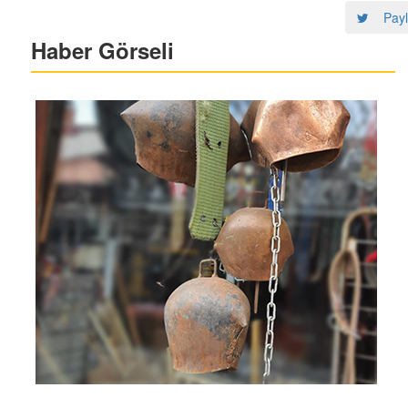
Payl
Haber Görseli