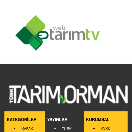
KATEGORİLER
YAYINLAR
KURUMSAL
KAPAK
TÜRK
KVKK