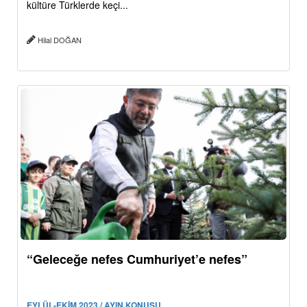
kültüre Türklerde keçi...
Hilal DOĞAN
“Geleceğe nefes Cumhuriyet’e nefes”
EYLÜL-EKİM 2023 / AYIN KONUSU