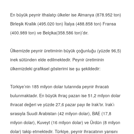
En büyük peynir ithalatçı ülkeler ise Almanya (878.952 ton)
Birleşik Krallık (495.020 ton) İtalya (488.858 ton) Fransa
(400.989 ton) ve Belçika(358.586 ton)’dır.
Ülkemizde peynir üretiminin büyük çoğunluğu (yüzde 96,5)
inek sütünden elde edilmektedir. Peynir üretiminin
ülkemizdeki grafiksel gösterimi ise şu şekildedir:
Türkiye’nin 185 milyon dolar tutarında peynir ihracatı
bulunmaktadır. En büyük ihraç pazarı ise 51,2 milyon dolar
ihracat değeri ve yüzde 27,6 pazar payı ile Irak’tır. Irak’ı
sırasıyla Suudi Arabistan (42 milyon dolar), BAE (17,8
milyon dolar), Kuveyt (16 milyon dolar) ve Ürdün (8 milyon
dolar) takip etmektedir. Türkiye, peynir ihracatının yarısını