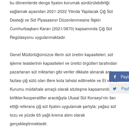
bu dönemlerde denge fiyatını korumak sürdürülebilirliği
sağlamak açısından 2021-2022 Yılında Yapılacak Çiğ Süt
Desteği ve Süt Piyasasının Düzenlenmesine İlişkin
Cumhurbaşkanı Kararı (2021/3870) kapsamında Çiğ Süt
Regülasyonu uygulanmaktadır.
Genel Müdürlüğümüzce illerin süt üretim kapasiteleri, süt
işleme tesislerinin kapasiteleri ve üretici örgütleri tarafından
pazarlanan süt miktarları gibi veriler dikkate alınarak arz
Payl
fazlası çiğ sütü olan illere kota tahsisi edilmekte ve Et ve Süt
Payl
Kurumu müdahale amaçlı olarak sözleşme kapsamında
birlikler/kooperatifler aracılığıyla Ulusal Süt Konseyi’nin ilan
ettiği referans çiğ süt fiyatını uygulamak şartıyla; yağsız süt
tozu ve yüzde 65 yağlı krema alımı olarak
gerçekleştirmektedir.