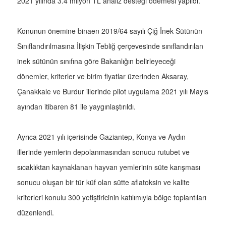
2021 yılında 3.4 milyon TL analiz desteği ödemesi yapıldı.
Konunun önemine binaen 2019/64 sayılı Çiğ İnek Sütünün
Sınıflandırılmasına İlişkin Tebliğ çerçevesinde sınıflandırılan
inek sütünün sınıfına göre Bakanlığın belirleyeceği
dönemler, kriterler ve birim fiyatlar üzerinden Aksaray,
Çanakkale ve Burdur illerinde pilot uygulama 2021 yılı Mayıs
ayından itibaren 81 ile yaygınlaştırıldı.
Ayrıca 2021 yılı içerisinde Gaziantep, Konya ve Aydın
illerinde yemlerin depolanmasından sonucu rutubet ve
sıcaklıktan kaynaklanan hayvan yemlerinin süte karışması
sonucu oluşan bir tür küf olan sütte aflatoksin ve kalite
kriterleri konulu 300 yetiştiricinin katılımıyla bölge toplantıları
düzenlendi.