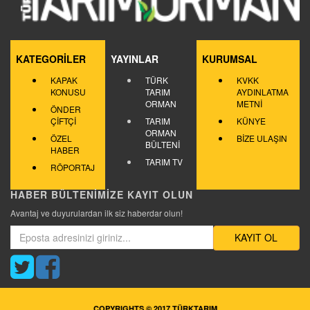
KATEGORİLER
YAYINLAR
KURUMSAL
KAPAK
TÜRK
KVKK
KONUSU
TARIM
AYDINLATMA
ORMAN
METNİ
ÖNDER
ÇİFTÇİ
TARIM
KÜNYE
ORMAN
ÖZEL
BİZE ULAŞIN
BÜLTENİ
HABER
TARIM TV
RÖPORTAJ
HABER BÜLTENİMİZE KAYIT OLUN
Avantaj ve duyurulardan ilk siz haberdar olun!
KAYIT OL
COPYRIGHTS © 2017 TÜRKTARIM