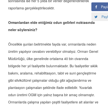
sonrasında ise her 5 yılda bir veriler değerlendirilerek
Payl
raporlama gerçekleştirilecektir.
Payl
Ormanlardan elde ettiğimiz odun gelirleri noktasında
neler söylersiniz?
Öncelikle şunları belirtmekte fayda var, ormanlarda neden
üretim yapılıyor cevabını verebiliyor olmalıyız. Orman Genel
Müdürlüğü, ülke genelinde ortalama 40 bin civarında
bölgede her yıl faaliyette bulunmaktadır. Bu faaliyetler sıklık
bakımı, aralama, rehabilitasyon, tabii ve suni gençleştirme
gibi silvikültürel çalışmalar olduğu gibi ağaçlandırma ve
plantasyon çalışmaları şeklinde ifade edilebilir. Yuvarlak
odun üretimi OGM için yalnız başına bir amaç olmamıştır.
Ormanlarda çalışma yapılan çeşitli faaliyetlere ait alanlar ve