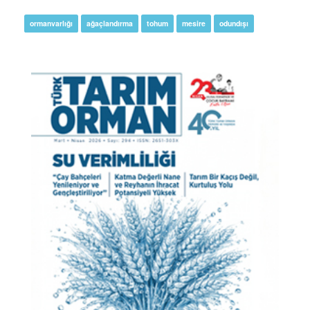
ormanvarlığı
ağaçlandırma
tohum
mesire
odundışı