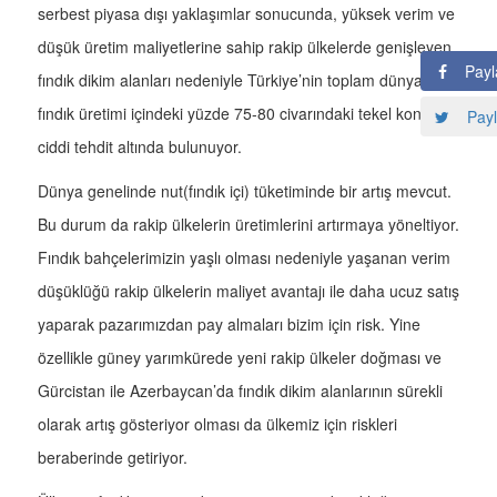
serbest piyasa dışı yaklaşımlar sonucunda, yüksek verim ve
düşük üretim maliyetlerine sahip rakip ülkelerde genişleyen
Payl
fındık dikim alanları nedeniyle Türkiye’nin toplam dünya
fındık üretimi içindeki yüzde 75-80 civarındaki tekel konumu
Payl
ciddi tehdit altında bulunuyor.
Dünya genelinde nut(fındık içi) tüketiminde bir artış mevcut.
Bu durum da rakip ülkelerin üretimlerini artırmaya yöneltiyor.
Fındık bahçelerimizin yaşlı olması nedeniyle yaşanan verim
düşüklüğü rakip ülkelerin maliyet avantajı ile daha ucuz satış
yaparak pazarımızdan pay almaları bizim için risk. Yine
özellikle güney yarımkürede yeni rakip ülkeler doğması ve
Gürcistan ile Azerbaycan’da fındık dikim alanlarının sürekli
olarak artış gösteriyor olması da ülkemiz için riskleri
beraberinde getiriyor.