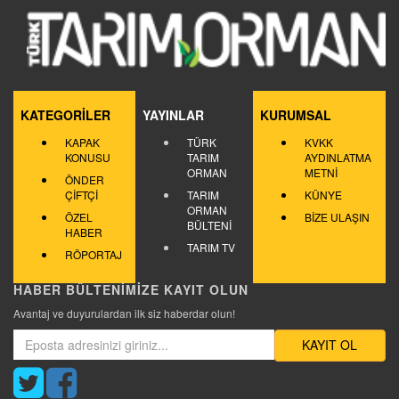
KATEGORİLER
YAYINLAR
KURUMSAL
KAPAK
TÜRK
KVKK
KONUSU
TARIM
AYDINLATMA
ORMAN
METNİ
ÖNDER
ÇİFTÇİ
TARIM
KÜNYE
ORMAN
ÖZEL
BİZE ULAŞIN
BÜLTENİ
HABER
TARIM TV
RÖPORTAJ
HABER BÜLTENİMİZE KAYIT OLUN
Avantaj ve duyurulardan ilk siz haberdar olun!
KAYIT OL