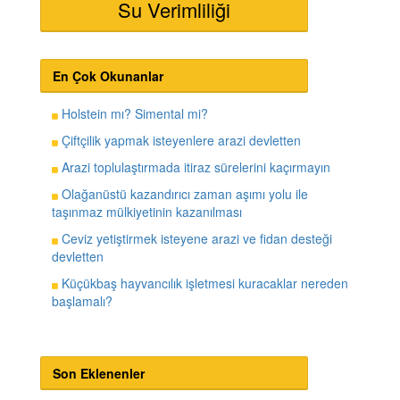
Su Verimliliği
En Çok Okunanlar
Holstein mı? Simental mi?
Çiftçilik yapmak isteyenlere arazi devletten
Arazi toplulaştırmada itiraz sürelerini kaçırmayın
Olağanüstü kazandırıcı zaman aşımı yolu ile
taşınmaz mülkiyetinin kazanılması
Ceviz yetiştirmek isteyene arazi ve fidan desteği
devletten
Küçükbaş hayvancılık işletmesi kuracaklar nereden
başlamalı?
Son Eklenenler