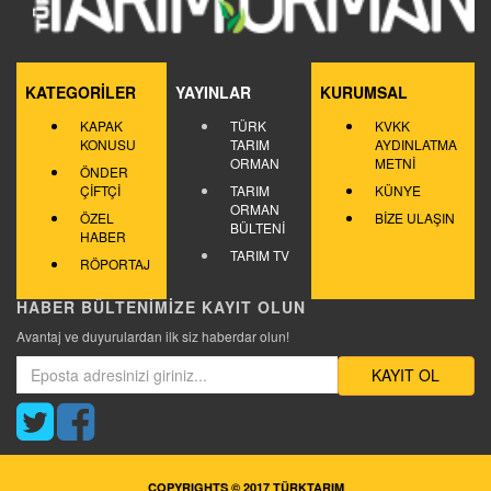
KATEGORİLER
YAYINLAR
KURUMSAL
KAPAK
TÜRK
KVKK
KONUSU
TARIM
AYDINLATMA
ORMAN
METNİ
ÖNDER
ÇİFTÇİ
TARIM
KÜNYE
ORMAN
ÖZEL
BİZE ULAŞIN
BÜLTENİ
HABER
TARIM TV
RÖPORTAJ
HABER BÜLTENİMİZE KAYIT OLUN
Avantaj ve duyurulardan ilk siz haberdar olun!
KAYIT OL
COPYRIGHTS © 2017 TÜRKTARIM