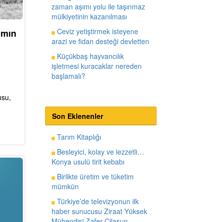
zaman aşımı yolu ile taşınmaz
mülkiyetinin kazanılması
Ceviz yetiştirmek isteyene
ımın
arazi ve fidan desteği devletten
Küçükbaş hayvancılık
işletmesi kuracaklar nereden
başlamalı?
usu,
Son Eklenenler
Tarım Kitaplığı
Besleyici, kolay ve lezzetli…
Konya usulü tirit kebabı
Birlikte üretim ve tüketim
mümkün
Türkiye’de televizyonun ilk
haber sunucusu Ziraat Yüksek
Mühendisi Zafer Cilasun