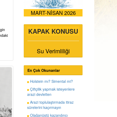
MART-NİSAN 2026
KAPAK KONUSU
ngin
ındaki
Su Verimliliği
En Çok Okunanlar
Holstein mı? Simental mi?
Çiftçilik yapmak isteyenlere
arazi devletten
Arazi toplulaştırmada itiraz
sürelerini kaçırmayın
Olağanüstü kazandırıcı