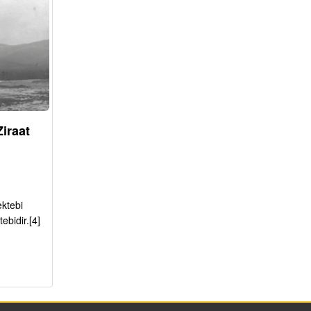
Ziraat
ektebi
ebidir.[4]