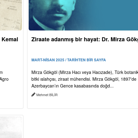
t Kemal
Ziraate adanmış bir hayat: Dr. Mirza Gök
MART-NİSAN 2025 / TARİHTEN BİR SAYFA
im
Mirza Gökgöl (Mirza Hacı veya Hacızade), Türk botanik
“Agro
bitki ıslahçısı, ziraat mühendisi. Mirza Gökgöl, 1897'de
Azerbaycan’ın Gence kasabasında doğd...
Mehmet BİLİR