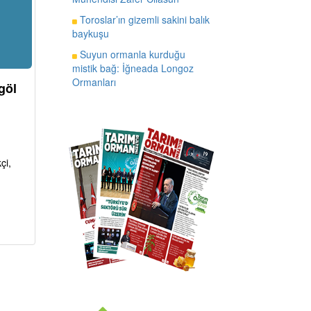
Toroslar’ın gizemli sakini balık
baykuşu
Suyun ormanla kurduğu
mistik bağ: İğneada Longoz
Ormanları
göl
çi,