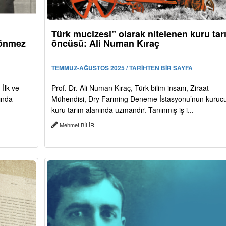
Türk mucizesi” olarak nitelenen kuru tar
Sönmez
öncüsü: Ali Numan Kıraç
TEMMUZ-AĞUSTOS 2025 / TARİHTEN BİR SAYFA
 İlk ve
Prof. Dr. Ali Numan Kıraç, Türk bilim insanı, Ziraat
lında
Mühendisi, Dry Farming Deneme İstasyonu’nun kuruc
kuru tarım alanında uzmandır. Tanınmış iş i...
Mehmet BİLİR