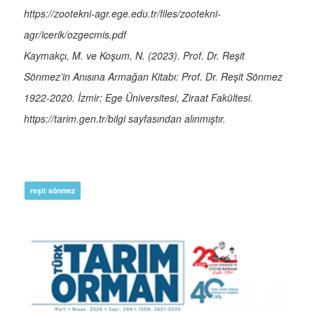
https://zootekni-agr.ege.edu.tr/files/zootekni-
agr/icerik/ozgecmis.pdf
Kaymakçı, M. ve Koşum, N. (2023). Prof. Dr. Reşit
Sönmez’in Anısına Armağan Kitabı: Prof. Dr. Reşit Sönmez
1922-2020. İzmir: Ege Üniversitesi, Ziraat Fakültesi.
https://tarim.gen.tr/bilgi sayfasından alınmıştır.
reşit sönmez