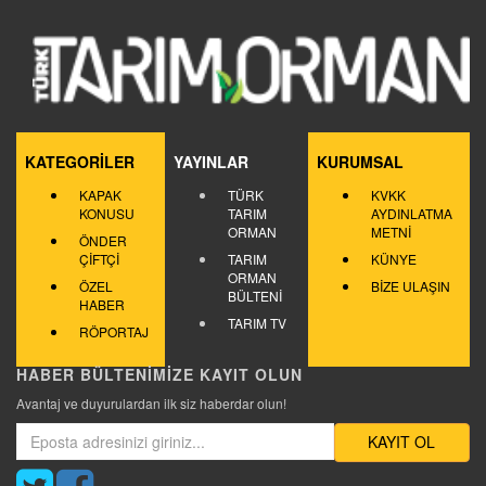
KATEGORİLER
YAYINLAR
KURUMSAL
KAPAK
TÜRK
KVKK
KONUSU
TARIM
AYDINLATMA
ORMAN
METNİ
ÖNDER
ÇİFTÇİ
TARIM
KÜNYE
ORMAN
ÖZEL
BİZE ULAŞIN
BÜLTENİ
HABER
TARIM TV
RÖPORTAJ
HABER BÜLTENİMİZE KAYIT OLUN
Avantaj ve duyurulardan ilk siz haberdar olun!
KAYIT OL