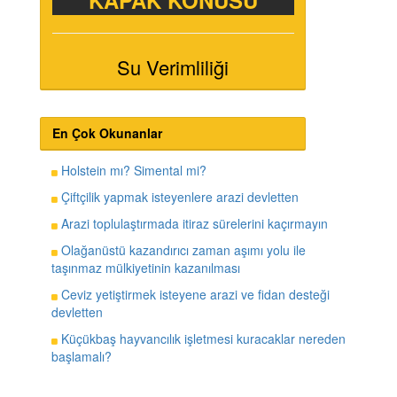
KAPAK KONUSU
Su Verimliliği
En Çok Okunanlar
Holstein mı? Simental mi?
Çiftçilik yapmak isteyenlere arazi devletten
Arazi toplulaştırmada itiraz sürelerini kaçırmayın
Olağanüstü kazandırıcı zaman aşımı yolu ile
taşınmaz mülkiyetinin kazanılması
Ceviz yetiştirmek isteyene arazi ve fidan desteği
devletten
Küçükbaş hayvancılık işletmesi kuracaklar nereden
başlamalı?