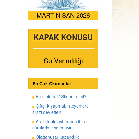
MART-NİSAN 2026
KAPAK KONUSU
Su Verimliliği
En Çok Okunanlar
Holstein mı? Simental mi?
Çiftçilik yapmak isteyenlere
arazi devletten
Arazi toplulaştırmada itiraz
sürelerini kaçırmayın
Olağanüstü kazandırıcı