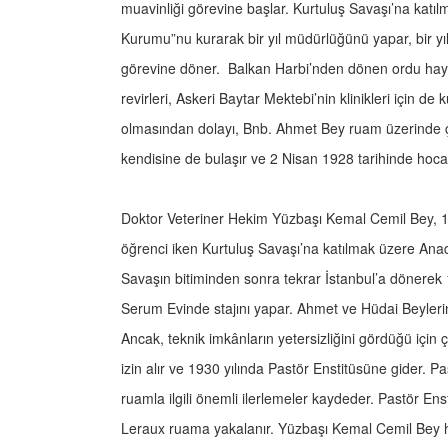
muavinliği görevine başlar. Kurtuluş Savaşı’na katı
Kurumu”nu kurarak bir yıl müdürlüğünü yapar, bir y
görevine döner. Balkan Harbi’nden dönen ordu hayvan
revirleri, Askeri Baytar Mektebi’nin klinikleri için d
olmasından dolayı, Bnb. Ahmet Bey ruam üzerinde ç
kendisine de bulaşır ve 2 Nisan 1928 tarihinde hocası
Doktor Veteriner Hekim Yüzbaşı Kemal Cemil Bey, 1
öğrenci iken Kurtuluş Savaşı’na katılmak üzere Anadol
Savaşın bitiminden sonra tekrar İstanbul’a dönerek 
Serum Evinde stajını yapar. Ahmet ve Hüdai Beylerin
Ancak, teknik imkânların yetersizliğini gördüğü için 
izin alır ve 1930 yılında Pastör Enstitüsüne gider. Pas
ruamla ilgili önemli ilerlemeler kaydeder. Pastör Ens
Leraux ruama yakalanır. Yüzbaşı Kemal Cemil Bey ho