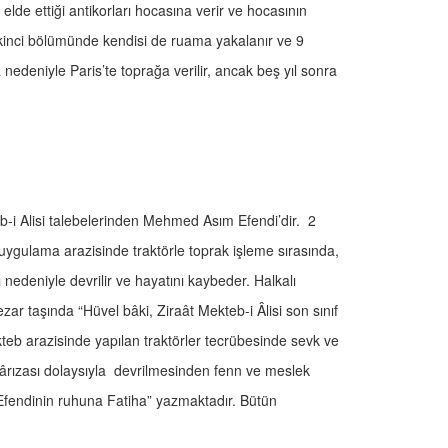
elde ettiği antikorları hocasına verir ve hocasının
ikinci bölümünde kendisi de ruama yakalanır ve 9
nedeniyle Paris’te toprağa verilir, ancak beş yıl sonra
teb-i Alisi talebelerinden Mehmed Asım Efendi’dir. 2
 uygulama arazisinde traktörle toprak işleme sırasında,
nedeniyle devrilir ve hayatını kaybeder. Halkalı
r taşında “Hüvel bâki, Ziraât Mekteb-i Âlisi son sınıf
teb arazisinde yapılan traktörler tecrübesinde sevk ve
ârızası dolaysıyla devrilmesinden fenn ve meslek
ndinin ruhuna Fatiha” yazmaktadır. Bütün