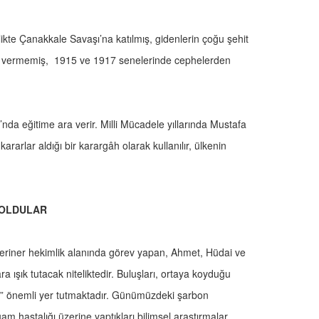
irlikte Çanakkale Savaşı’na katılmış, gidenlerin çoğu şehit
n vermemiş, 1915 ve 1917 senelerinde cephelerden
nda eğitime ara verir. Milli Mücadele yıllarında Mustafa
arlar aldığı bir karargâh olarak kullanılır, ülkenin
 OLDULAR
eteriner hekimlik alanında görev yapan, Ahmet, Hüdai ve
 ışık tutacak niteliktedir. Buluşları, ortaya koyduğu
de” önemli yer tutmaktadır. Günümüzdeki şarbon
m hastalığı üzerine yaptıkları bilimsel araştırmalar