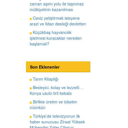
zaman aşımı yolu ile taşınmaz
mülkiyetinin kazanılması
Ceviz yetiştirmek isteyene
arazi ve fidan desteği devletten
Küçükbaş hayvancılık
işletmesi kuracaklar nereden
başlamalı?
Son Eklenenler
Tarım Kitaplığı
Besleyici, kolay ve lezzetli…
Konya usulü tirit kebabı
Birlikte üretim ve tüketim
mümkün
Türkiye’de televizyonun ilk
haber sunucusu Ziraat Yüksek
Mühendisi Zafer Cilasun