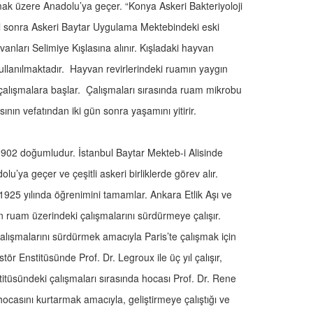
lmak üzere Anadolu’ya geçer. “Konya Askeri Bakteriyoloji
ıl sonra Askeri Baytar Uygulama Mektebindeki eski
ları Selimiye Kışlasına alınır. Kışladaki hayvan
e kullanılmaktadır. Hayvan revirlerindeki ruamın yaygın
alışmalara başlar. Çalışmaları sırasında ruam mikrobu
nın vefatından iki gün sonra yaşamını yitirir.
902 doğumludur. İstanbul Baytar Mekteb-i Alisinde
u’ya geçer ve çeşitli askeri birliklerde görev alır.
1925 yılında öğrenimini tamamlar. Ankara Etlik Aşı ve
 ruam üzerindeki çalışmalarını sürdürmeye çalışır.
çalışmalarını sürdürmek amacıyla Paris’te çalışmak için
tör Enstitüsünde Prof. Dr. Legroux ile üç yıl çalışır,
titüsündeki çalışmaları sırasında hocası Prof. Dr. Rene
casını kurtarmak amacıyla, geliştirmeye çalıştığı ve