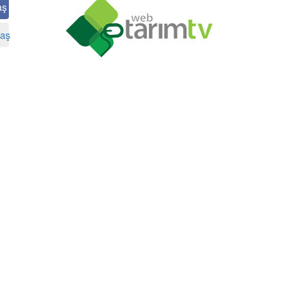
aş
aş