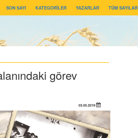
SON SAYI
KATEGORİLER
YAZARLAR
TÜM SAYILAR
 alanındaki görev
03.05.2019