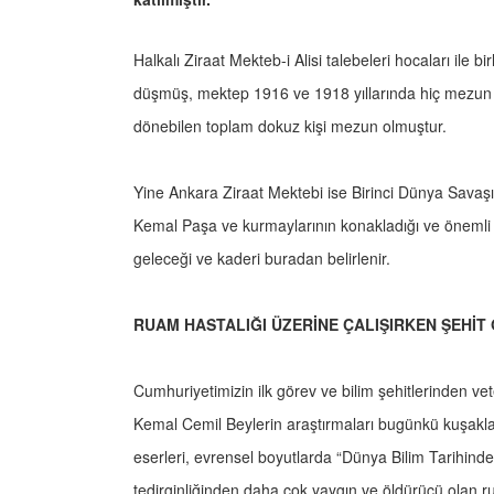
Halkalı Ziraat Mekteb-i Alisi talebeleri hocaları ile b
düşmüş, mektep 1916 ve 1918 yıllarında hiç mezu
dönebilen toplam dokuz kişi mezun olmuştur.
Yine Ankara Ziraat Mektebi ise Birinci Dünya Savaşı’
Kemal Paşa ve kurmaylarının konakladığı ve önemli kar
geleceği ve kaderi buradan belirlenir.
RUAM HASTALIĞI ÜZERİNE ÇALIŞIRKEN ŞEHİT
Cumhuriyetimizin ilk görev ve bilim şehitlerinden v
Kemal Cemil Beylerin araştırmaları bugünkü kuşaklara
eserleri, evrensel boyutlarda “Dünya Bilim Tarihin
tedirginliğinden daha çok yaygın ve öldürücü olan rua