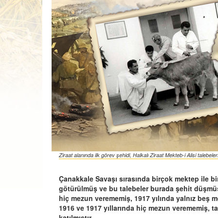
Ziraat alanında ilk görev şehidi, Halkalı Ziraat Mekteb-i Alisi talebe
Çanakkale Savaşı sırasında birçok mektep ile bir
götürülmüş ve bu talebeler burada şehit düşmüşt
hiç mezun verememiş, 1917 yılında yalnız beş me
1916 ve 1917 yıllarında hiç mezun verememiş, ta
katılmıştır.