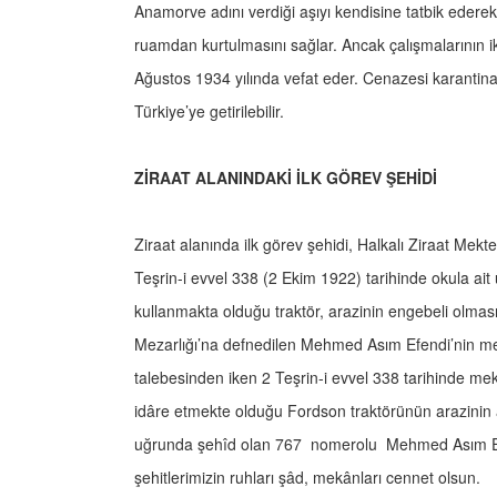
Anamorve adını verdiği aşıyı kendisine tatbik ederek 
ruamdan kurtulmasını sağlar. Ancak çalışmalarının 
Ağustos 1934 yılında vefat eder. Cenazesi karantina 
Türkiye’ye getirilebilir.
ZİRAAT ALANINDAKİ İLK GÖREV ŞEHİDİ
Ziraat alanında ilk görev şehidi, Halkalı Ziraat Mek
Teşrin-i evvel 338 (2 Ekim 1922) tarihinde okula ait
kullanmakta olduğu traktör, arazinin engebeli olması 
Mezarlığı’na defnedilen Mehmed Asım Efendi’nin meza
talebesinden iken 2 Teşrin-i evvel 338 tarihinde mek
idâre etmekte olduğu Fordson traktörünün arazinin 
uğrunda şehîd olan 767 nomerolu Mehmed Asım Efe
şehitlerimizin ruhları şâd, mekânları cennet olsun.