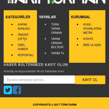
KATEGORİLER
YAYINLAR
KURUMSAL
KAPAK
TÜRK
KVKK
KONUSU
TARIM
AYDINLATMA
ORMAN
METNİ
ÖNDER
ÇİFTÇİ
TARIM
KÜNYE
ORMAN
ÖZEL
BİZE ULAŞIN
BÜLTENİ
HABER
TARIM TV
RÖPORTAJ
HABER BÜLTENİMİZE KAYIT OLUN
Avantaj ve duyurulardan ilk siz haberdar olun!
KAYIT OL
COPYRIGHTS © 2017 TÜRKTARIM