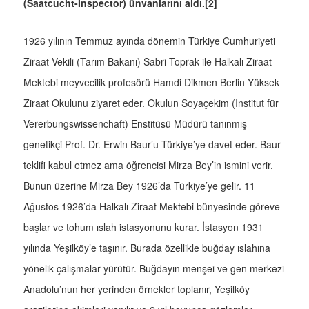
(Saatcucht-Inspector) ünvanlarını aldı.[2]
1926 yılının Temmuz ayında dönemin Türkiye Cumhuriyeti
Ziraat Vekili (Tarım Bakanı) Sabri Toprak ile Halkalı Ziraat
Mektebi meyvecilik profesörü Hamdi Dikmen Berlin Yüksek
Ziraat Okulunu ziyaret eder. Okulun Soyaçekim (Institut für
Vererbungswissenchaft) Enstitüsü Müdürü tanınmış
genetikçi Prof. Dr. Erwin Baur’u Türkiye’ye davet eder. Baur
teklifi kabul etmez ama öğrencisi Mirza Bey’in ismini verir.
Bunun üzerine Mirza Bey 1926’da Türkiye’ye gelir. 11
Ağustos 1926’da Halkalı Ziraat Mektebi bünyesinde göreve
başlar ve tohum ıslah istasyonunu kurar. İstasyon 1931
yılında Yeşilköy’e taşınır. Burada özellikle buğday ıslahına
yönelik çalışmalar yürütür. Buğdayın menşei ve gen merkezi
Anadolu’nun her yerinden örnekler toplanır, Yeşilköy