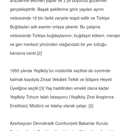
arazilerine ekimleri yapılır ve 2 yıl boyunca gözlemler
gerçekleştirilir. Başak şekillerine göre yapılan ayrım
neticesinde 18 bin farklı varyete tespit edilir ve Türkiye
Buğdayları adlı eserler ortaya çıkarılır. Bu çalışma
neticesinde Türkiye buğdaylarının; buğdayın kökeni, menşei
ve gen merkezi yönünden olağanüstü bir yer tuttuğu
kanısına varılır.[2]
1955 yılında Yeşilköy’ün müdürlük vazifesi de üzerinde
kalmak kaydıyla Ziraat Vekâleti Tetkik ve İstişare Heyeti
Üyeliğine seçilir.[3] Yaş haddinden emekli olana kadar
Yeşilköy Tohum Islah İstasyonu (Yeşilköy Zirai Araştırma
Enstitüsü) Müdürü ve Islahçı olarak çalışır. [2]
Azerbaycan Demokratik Cumhuriyeti Bakanlar Kurulu