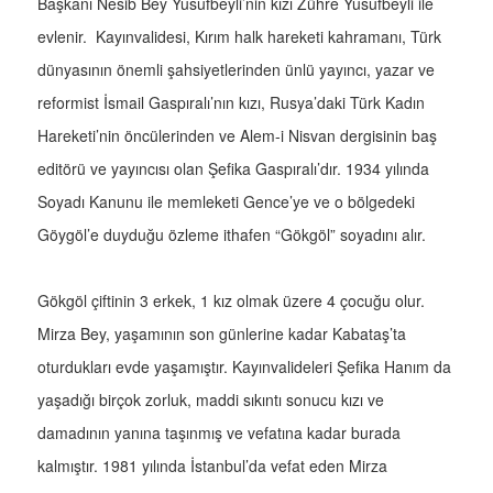
Başkanı Nesib Bey Yusufbeyli’nin kızı Zühre Yusufbeyli ile
evlenir. Kayınvalidesi, Kırım halk hareketi kahramanı, Türk
dünyasının önemli şahsiyetlerinden ünlü yayıncı, yazar ve
reformist İsmail Gaspıralı’nın kızı, Rusya’daki Türk Kadın
Hareketi’nin öncülerinden ve Alem-i Nisvan dergisinin baş
editörü ve yayıncısı olan Şefika Gaspıralı’dır. 1934 yılında
Soyadı Kanunu ile memleketi Gence’ye ve o bölgedeki
Göygöl’e duyduğu özleme ithafen “Gökgöl” soyadını alır.
Gökgöl çiftinin 3 erkek, 1 kız olmak üzere 4 çocuğu olur.
Mirza Bey, yaşamının son günlerine kadar Kabataş’ta
oturdukları evde yaşamıştır. Kayınvalideleri Şefika Hanım da
yaşadığı birçok zorluk, maddi sıkıntı sonucu kızı ve
damadının yanına taşınmış ve vefatına kadar burada
kalmıştır. 1981 yılında İstanbul’da vefat eden Mirza