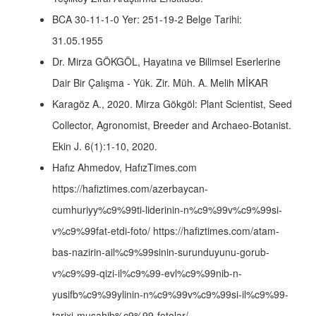
BCA 30-11-1-0 Yer: 251-19-2 Belge Tarihi:
31.05.1955
Dr. Mirza GÖKGÖL, Hayatına ve Bilimsel Eserlerine
Dair Bir Çalışma - Yük. Zir. Müh. A. Melih MİKAR
Karagöz A., 2020. Mirza Gökgöl: Plant Scientist, Seed
Collector, Agronomist, Breeder and Archaeo-Botanist.
Ekin J. 6(1):1-10, 2020.
Hafız Ahmedov, HafızTimes.com
https://hafiztimes.com/azerbaycan-
cumhuriyy%c9%99ti-liderinin-n%c9%99v%c9%99si-
v%c9%99fat-etdi-foto/ https://hafiztimes.com/atam-
bas-nazirin-ail%c9%99sinin-surunduyunu-gorub-
v%c9%99-qizi-il%c9%99-evl%c9%99nib-n-
yusifb%c9%99ylinin-n%c9%99v%c9%99si-il%c9%99-
tarixi-musahib%c9%99-fotolar/