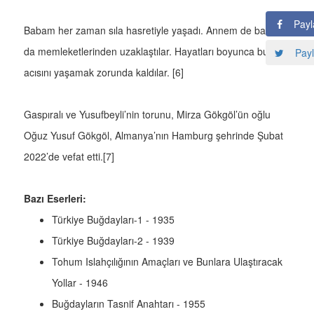
Payl
Babam her zaman sıla hasretiyle yaşadı. Annem de babam
da memleketlerinden uzaklaştılar. Hayatları boyunca bunun
Payl
acısını yaşamak zorunda kaldılar. [6]
Gaspıralı ve Yusufbeyli’nin torunu, Mirza Gökgöl’ün oğlu
Oğuz Yusuf Gökgöl, Almanya’nın Hamburg şehrinde Şubat
2022’de vefat etti.[7]
Bazı Eserleri:
Türkiye Buğdayları-1 - 1935
Türkiye Buğdayları-2 - 1939
Tohum Islahçılığının Amaçları ve Bunlara Ulaştıracak
Yollar - 1946
Buğdayların Tasnif Anahtarı - 1955