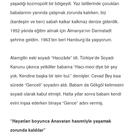
yaşadığı kozmopolit bir bölgeydi. Yaz tatillerinde çocukları
babalarının yanında çalışmak zorunda kalırken, biz
(kardeşim ve ben) sabah kalkar kalkmaz denize giderdik.
1952 yılında eğitim almak için Almanya’nın Darmstadt
şehrine geldim. 1963’ten beri Hamburg’da yaşıyorum.
Atamgilin eski soyadı “Hacızâde” idi. Türkiye’de Soyadı
Kanunu çıkınca yetkililer babama “Hacı-meci diye bir şey
yok. Kendine başka bir isim bul.” demişler. Cevad Bey kısa
sürede “Genceli” soyadını aldı. Babam da Gökgöl kelimesini
soyadı olarak kabul etmişti. Hatta yıllar sonra babam kendi
evini inşaa ederken binaya “Gence” adını vermiş.
“Hayatları boyunca Anavatan hasretiyle yaşamak
zorunda kaldılar”