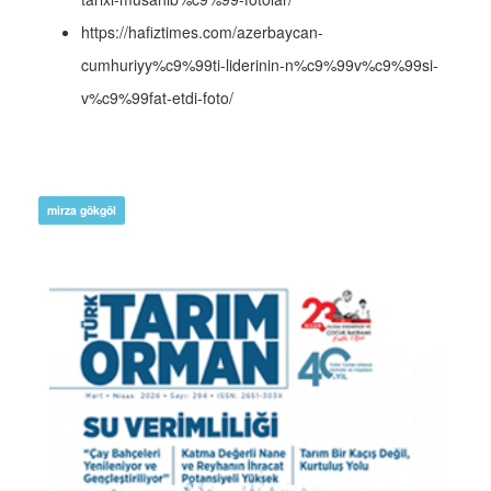
https://hafiztimes.com/azerbaycan-
cumhuriyy%c9%99ti-liderinin-n%c9%99v%c9%99si-
v%c9%99fat-etdi-foto/
mirza gökgöl