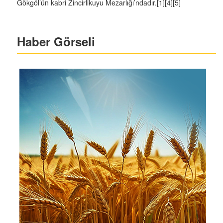
Gökgöl’ün kabri Zincirlikuyu Mezarlığı’ndadır.[1][4][5]
Haber Görseli