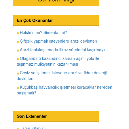
En Çok Okunanlar
Holstein mı? Simental mi?
Çiftçilik yapmak isteyenlere arazi devletten
Arazi toplulaştırmada itiraz sürelerini kaçırmayın
Olağanüstü kazandırıcı zaman aşımı yolu ile
taşınmaz mülkiyetinin kazanılması
Ceviz yetiştirmek isteyene arazi ve fidan desteği
devletten
Küçükbaş hayvancılık işletmesi kuracaklar nereden
başlamalı?
Son Eklenenler
Tarım Kitaplığı