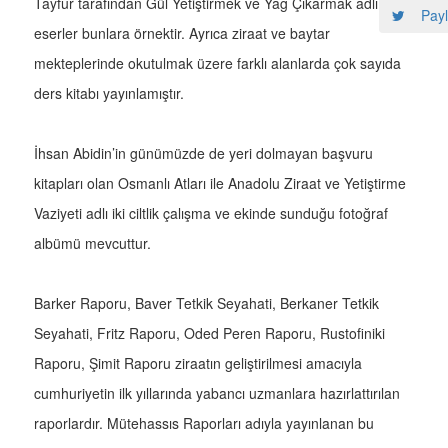
Tayfur tarafından Gül Yetiştirmek ve Yağ Çıkarmak adlı
Payl
eserler bunlara örnektir. Ayrıca ziraat ve baytar
mekteplerinde okutulmak üzere farklı alanlarda çok sayıda
ders kitabı yayınlamıştır.
İhsan Abidin’in günümüzde de yeri dolmayan başvuru
kitapları olan Osmanlı Atları ile Anadolu Ziraat ve Yetiştirme
Vaziyeti adlı iki ciltlik çalışma ve ekinde sunduğu fotoğraf
albümü mevcuttur.
Barker Raporu, Baver Tetkik Seyahati, Berkaner Tetkik
Seyahati, Fritz Raporu, Oded Peren Raporu, Rustofiniki
Raporu, Şimit Raporu ziraatın geliştirilmesi amacıyla
cumhuriyetin ilk yıllarında yabancı uzmanlara hazırlattırılan
raporlardır. Mütehassıs Raporları adıyla yayınlanan bu