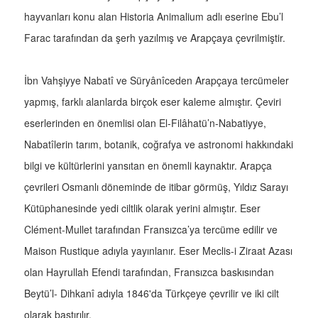
hayvanları konu alan Historia Animalium adlı eserine Ebu’l
Farac tarafından da şerh yazılmış ve Arapçaya çevrilmiştir.
İbn Vahşiyye Nabatî ve Süryânîceden Arapçaya tercümeler
yapmış, farklı alanlarda birçok eser kaleme almıştır. Çeviri
eserlerinden en önemlisi olan El-Filâhatü’n-Nabatiyye,
Nabatîlerin tarım, botanik, coğrafya ve astronomi hakkındaki
bilgi ve kültürlerini yansıtan en önemli kaynaktır. Arapça
çevrileri Osmanlı döneminde de itibar görmüş, Yıldız Sarayı
Kütüphanesinde yedi ciltlik olarak yerini almıştır. Eser
Clément-Mullet tarafından Fransızca’ya tercüme edilir ve
Maison Rustique adıyla yayınlanır. Eser Meclis-i Ziraat Azası
olan Hayrullah Efendi tarafından, Fransızca baskısından
Beytü’l- Dihkanî adıyla 1846'da Türkçeye çevrilir ve iki cilt
olarak bastırılır.