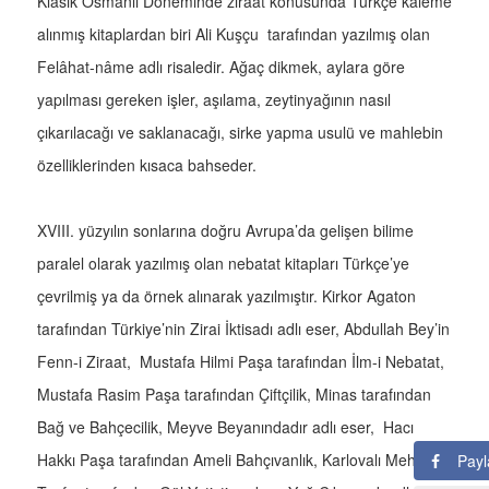
Klasik Osmanlı Döneminde ziraat konusunda Türkçe kaleme
alınmış kitaplardan biri Ali Kuşçu tarafından yazılmış olan
Felâhat-nâme adlı risaledir. Ağaç dikmek, aylara göre
yapılması gereken işler, aşılama, zeytinyağının nasıl
çıkarılacağı ve saklanacağı, sirke yapma usulü ve mahlebin
özelliklerinden kısaca bahseder.
XVIII. yüzyılın sonlarına doğru Avrupa’da gelişen bilime
paralel olarak yazılmış olan nebatat kitapları Türkçe’ye
çevrilmiş ya da örnek alınarak yazılmıştır. Kirkor Agaton
tarafından Türkiye’nin Zirai İktisadı adlı eser, Abdullah Bey’in
Fenn-i Ziraat, Mustafa Hilmi Paşa tarafından İlm-i Nebatat,
Mustafa Rasim Paşa tarafından Çiftçilik, Minas tarafından
Bağ ve Bahçecilik, Meyve Beyanındadır adlı eser, Hacı
Hakkı Paşa tarafından Ameli Bahçıvanlık, Karlovalı Mehmet
Payl