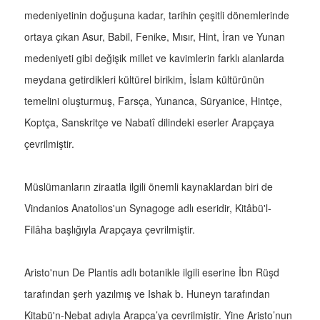
medeniyetinin doğuşuna kadar, tarihin çeşitli dönemlerinde
ortaya çıkan Asur, Babil, Fenike, Mısır, Hint, İran ve Yunan
medeniyeti gibi değişik millet ve kavimlerin farklı alanlarda
meydana getirdikleri kültürel birikim, İslam kültürünün
temelini oluşturmuş, Farsça, Yunanca, Süryanice, Hintçe,
Koptça, Sanskritçe ve Nabatî dilindeki eserler Arapçaya
çevrilmiştir.
Müslümanların ziraatla ilgili önemli kaynaklardan biri de
Vindanios Anatolios'un Synagoge adlı eseridir, Kitâbü'l-
Filâha başlığıyla Arapçaya çevrilmiştir.
Aristo'nun De Plantis adlı botanikle ilgili eserine İbn Rüşd
tarafından şerh yazılmış ve Ishak b. Huneyn tarafından
Kitabü'n-Nebat adıyla Arapça’ya çevrilmiştir. Yine Aristo’nun