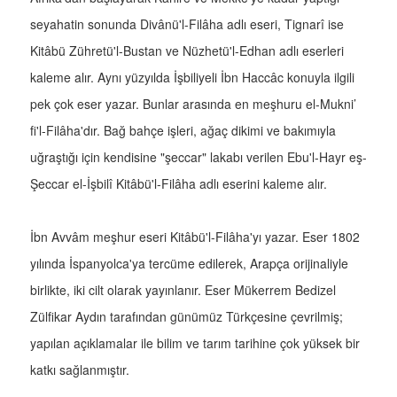
seyahatin sonunda Divânü'l-Filâha adlı eseri, Tignarî ise
Kitâbü Zühretü'l-Bustan ve Nüzhetü'l-Edhan adlı eserleri
kaleme alır. Aynı yüzyılda İşbiliyeli İbn Haccâc konuyla ilgili
pek çok eser yazar. Bunlar arasında en meşhuru el-Mukni’
fi'l-Filâha'dır. Bağ bahçe işleri, ağaç dikimi ve bakımıyla
uğraştığı için kendisine "şeccar" lakabı verilen Ebu'l-Hayr eş-
Şeccar el-İşbilî Kitâbü'l-Filâha adlı eserini kaleme alır.
İbn Avvâm meşhur eseri Kitâbü'l-Filâha'yı yazar. Eser 1802
yılında İspanyolca'ya tercüme edilerek, Arapça orijinaliyle
birlikte, iki cilt olarak yayınlanır. Eser Mükerrem Bedizel
Zülfikar Aydın tarafından günümüz Türkçesine çevrilmiş;
yapılan açıklamalar ile bilim ve tarım tarihine çok yüksek bir
katkı sağlanmıştır.