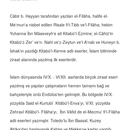
Câbir b. Hayyan tarafından yazılan el-Filâha, halife el-
Me'mun'a nisbet edilen Risale fi't-Tıbb ve'l-Filâha; hekim
Yuhanna İbn Mâseveyh'e ait Kitabü'I-Ezmine; el-Câhiz'in
Kitabü'z-Zer’ ve'n- Nahl ve'z-Zeytun ve'l-A'nab ve Huneyn b.
İshak'ın yazdığı Kitabü'l-Kerme adlı eserler, İslam biliminde
ziraat alanında yazılmış ilk eserlerdir.
İslam dünyasında IV/X. - VI/XII. asırlarda birçok ziraat eseri
yazılmış ve yapılan çalışmaların hemen tamamı bağ ve
bahçeleriyle ünlü Endülüs'ten gelmiştir. Bu bölgede IV/X.
yüzyılda Said el-Kurtubî Kitâbü'l-Enva’yı, V/XI. yüzyılda
Zehravî Kitâbü'l- Filâha'yı, İbn Vâfid de el-Mecmu' fi'l-Filâha
adlı eserleri yazmıştır. Toledo'lu İbn Bassal, Kuzey
Afrika'dan başlayarak Kahire ve Mekke'ye kadar yaptığı