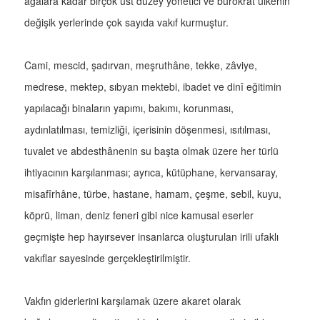
ağalara kadar birçok üst düzey yönetici ve bürokrat ülkenin
değişik yerlerinde çok sayıda vakıf kurmuştur.
Cami, mescid, şadırvan, meşruthâne, tekke, zâviye,
medrese, mektep, sıbyan mektebi, ibadet ve dinî eğitimin
yapılacağı binaların yapımı, bakımı, korunması,
aydınlatılması, temizliği, içerisinin döşenmesi, ısıtılması,
tuvalet ve abdesthânenin su başta olmak üzere her türlü
ihtiyacının karşılanması; ayrıca, kütüphane, kervansaray,
misafîrhâne, türbe, hastane, hamam, çeşme, sebil, kuyu,
köprü, liman, deniz feneri gibi nice kamusal eserler
geçmişte hep hayırsever insanlarca oluşturulan irili ufaklı
vakıflar sayesinde gerçekleştirilmiştir.
Vakfın giderlerini karşılamak üzere akaret olarak