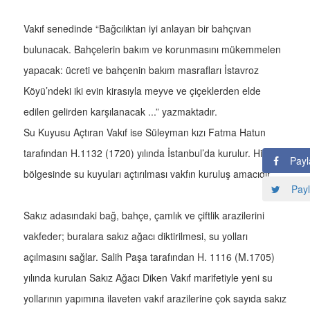
Vakıf senedinde “Bağcılıktan iyi anlayan bir bahçıvan
bulunacak. Bahçelerin bakım ve korunmasını mükemmelen
yapacak: ücreti ve bahçenin bakım masrafları İstavroz
Köyü’ndeki iki evin kirasıyla meyve ve çiçeklerden elde
edilen gelirden karşılanacak ...” yazmaktadır.
Su Kuyusu Açtıran Vakıf ise Süleyman kızı Fatma Hatun
tarafından H.1132 (1720) yılında İstanbul’da kurulur. Hicaz
Payl
bölgesinde su kuyuları açtırılması vakfın kuruluş amacıdır.
Payl
Sakız adasındaki bağ, bahçe, çamlık ve çiftlik arazilerini
vakfeder; buralara sakız ağacı diktirilmesi, su yolları
açılmasını sağlar. Salih Paşa tarafından H. 1116 (M.1705)
yılında kurulan Sakız Ağacı Diken Vakıf marifetiyle yeni su
yollarının yapımına ilaveten vakıf arazilerine çok sayıda sakız