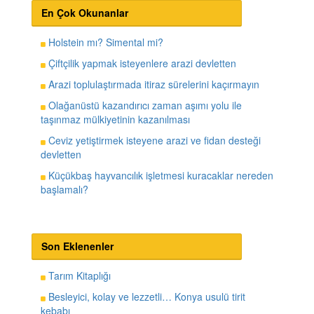
En Çok Okunanlar
Holstein mı? Simental mi?
Çiftçilik yapmak isteyenlere arazi devletten
Arazi toplulaştırmada itiraz sürelerini kaçırmayın
Olağanüstü kazandırıcı zaman aşımı yolu ile
taşınmaz mülkiyetinin kazanılması
Ceviz yetiştirmek isteyene arazi ve fidan desteği
devletten
Küçükbaş hayvancılık işletmesi kuracaklar nereden
başlamalı?
Son Eklenenler
Tarım Kitaplığı
Besleyici, kolay ve lezzetli… Konya usulü tirit
kebabı