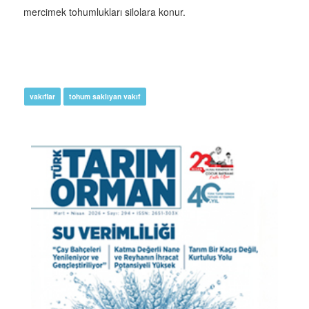
mercimek tohumlukları silolara konur.
vakıflar
tohum saklıyan vakıf