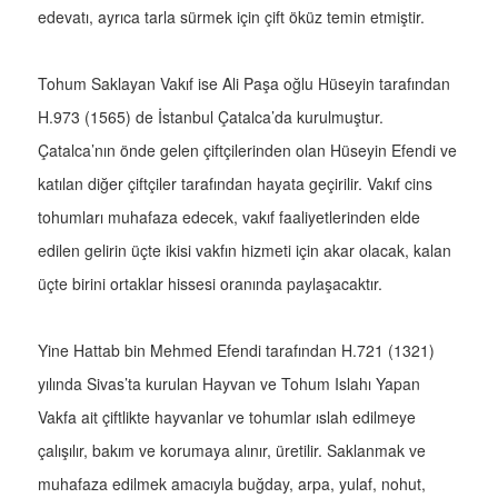
edevatı, ayrıca tarla sürmek için çift öküz temin etmiştir.
Tohum Saklayan Vakıf ise Ali Paşa oğlu Hüseyin tarafından
H.973 (1565) de İstanbul Çatalca’da kurulmuştur.
Çatalca’nın önde gelen çiftçilerinden olan Hüseyin Efendi ve
katılan diğer çiftçiler tarafından hayata geçirilir. Vakıf cins
tohumları muhafaza edecek, vakıf faaliyetlerinden elde
edilen gelirin üçte ikisi vakfın hizmeti için akar olacak, kalan
üçte birini ortaklar hissesi oranında paylaşacaktır.
Yine Hattab bin Mehmed Efendi tarafından H.721 (1321)
yılında Sivas’ta kurulan Hayvan ve Tohum Islahı Yapan
Vakfa ait çiftlikte hayvanlar ve tohumlar ıslah edilmeye
çalışılır, bakım ve korumaya alınır, üretilir. Saklanmak ve
muhafaza edilmek amacıyla buğday, arpa, yulaf, nohut,