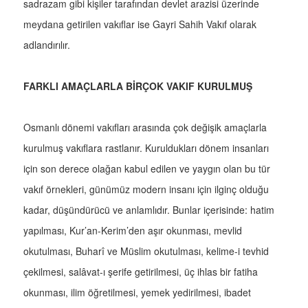
sadrazam gibi kişiler tarafından devlet arazisi üzerinde
meydana getirilen vakıflar ise Gayri Sahih Vakıf olarak
adlandırılır.
FARKLI AMAÇLARLA BİRÇOK VAKIF KURULMUŞ
Osmanlı dönemi vakıfları arasında çok değişik amaçlarla
kurulmuş vakıflara rastlanır. Kuruldukları dönem insanları
için son derece olağan kabul edilen ve yaygın olan bu tür
vakıf örnekleri, günümüz modern insanı için ilginç olduğu
kadar, düşündürücü ve anlamlıdır. Bunlar içerisinde: hatim
yapılması, Kur’an-Kerim’den aşır okunması, mevlid
okutulması, Buharî ve Müslim okutulması, kelime-i tevhid
çekilmesi, salâvat-ı şerife getirilmesi, üç ihlas bir fatiha
okunması, ilim öğretilmesi, yemek yedirilmesi, ibadet