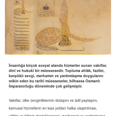
İnsanlığa birçok sosyal alanda hizmetler sunan vakıflar,
dinî ve hukukî bir müessesedir. Topluma ahlâk, fazilet,
karşılıklı sevgi, merhamet ve yardımlaşma duygularını
telkin eden bu tarihî müesseseler, bilhassa Osmanlı
İmparatorluğu döneminde çok gelişmiştir.
Vakıflar, ülke zenginliklerinin dolaşımı ve âdil paylaşımı,
kamusal hizmetlerin en kısa yoldan halka ulaştırılması,
eğitim ve bilimin desteklenmesi, merhamet ve yardımlaşma