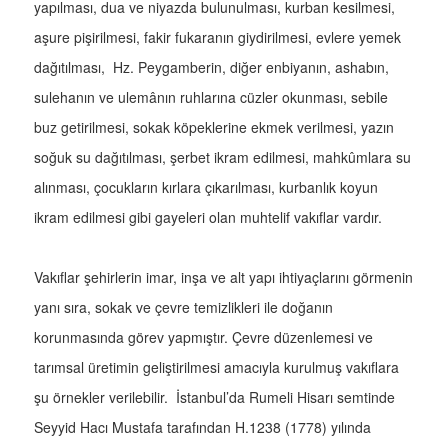
yapılması, dua ve niyazda bulunulması, kurban kesilmesi,
aşure pişirilmesi, fakir fukaranın giydirilmesi, evlere yemek
dağıtılması, Hz. Peygamberin, diğer enbiyanın, ashabın,
sulehanın ve ulemânın ruhlarına cüzler okunması, sebile
buz getirilmesi, sokak köpeklerine ekmek verilmesi, yazın
soğuk su dağıtılması, şerbet ikram edilmesi, mahkûmlara su
alınması, çocukların kırlara çıkarılması, kurbanlık koyun
ikram edilmesi gibi gayeleri olan muhtelif vakıflar vardır.
Vakıflar şehirlerin imar, inşa ve alt yapı ihtiyaçlarını görmenin
yanı sıra, sokak ve çevre temizlikleri ile doğanın
korunmasında görev yapmıştır. Çevre düzenlemesi ve
tarımsal üretimin geliştirilmesi amacıyla kurulmuş vakıflara
şu örnekler verilebilir. İstanbul’da Rumeli Hisarı semtinde
Seyyid Hacı Mustafa tarafından H.1238 (1778) yılında