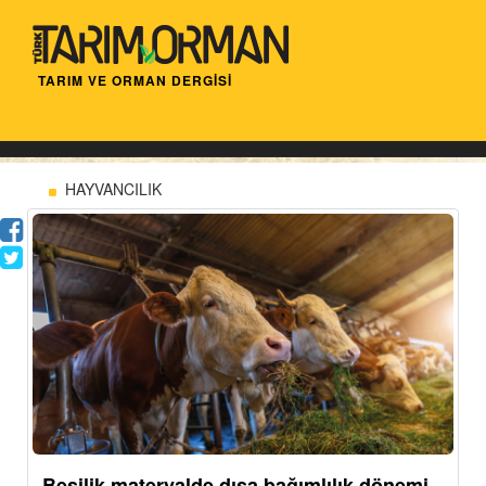
TARIM VE ORMAN DERGİSİ
HAYVANCILIK
Besilik materyalde dışa bağımlılık dönemi