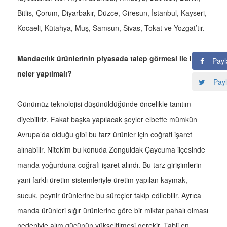
Bitlis, Çorum, Diyarbakır, Düzce, Giresun, İstanbul, Kayseri,
Kocaeli, Kütahya, Muş, Samsun, Sivas, Tokat ve Yozgat’tır.
Mandacılık ürünlerinin piyasada talep görmesi ile ilgili
Payl
neler yapılmalı?
Payl
Günümüz teknolojisi düşünüldüğünde öncelikle tanıtım
diyebiliriz. Fakat başka yapılacak şeyler elbette mümkün
Avrupa’da olduğu gibi bu tarz ürünler için coğrafi işaret
alınabilir. Nitekim bu konuda Zonguldak Çaycuma ilçesinde
manda yoğurduna coğrafi işaret alındı. Bu tarz girişimlerin
yani farklı üretim sistemleriyle üretim yapılan kaymak,
sucuk, peynir ürünlerine bu süreçler takip edilebilir. Ayrıca
manda ürünleri sığır ürünlerine göre bir miktar pahalı olması
nedeniyle alım gücünün yükseltilmesi gerekir. Tabii en