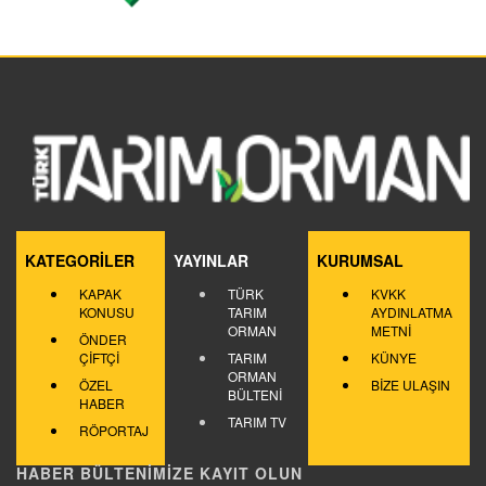
KATEGORİLER
YAYINLAR
KURUMSAL
KAPAK
TÜRK
KVKK
KONUSU
TARIM
AYDINLATMA
ORMAN
METNİ
ÖNDER
ÇİFTÇİ
TARIM
KÜNYE
ORMAN
ÖZEL
BİZE ULAŞIN
BÜLTENİ
HABER
TARIM TV
RÖPORTAJ
HABER BÜLTENİMİZE KAYIT OLUN