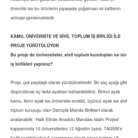
önemlisi ise bu ürünlerin piyasada çoğalması ve kalitenin
artması gerekmektedir.
KAMU, ÜNİVERSİTE VE SİVİL TOPLUM İŞ BİRLİĞİ İLE
PROJE YÜRÜTÜLÜYOR
Bu proje de üniversiteler, sivil toplum kuruluşları ne tür
iş birlikleri yaptınız?
Proje, çok paydaşlı olarak yürütülmektedir. Bir saç ayağı gibi
düşünülürse üç farklı ayaktan bahsedebiliriz. Birinci ayak
kamu, ikinci ayak ise üniversite-enstitü, üçüncü ayak ise sivil
toplum kuruluşu olan Damızlık Manda Birlikleri olarak
sıralanabilir. ‘Halk Elinde Anadolu Mandası Islahı Projesi’
kapsamında 10 üniversiteden 12 öğretim üyesi, TAGEM’e
bağlı enstitülerden 6 araştırmacı olmak üzere toplam 18