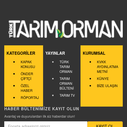
KATEGORİLER
YAYINLAR
KURUMSAL
KAPAK
TÜRK
KVKK
KONUSU
TARIM
AYDINLATMA
ORMAN
METNİ
ÖNDER
ÇİFTÇİ
TARIM
KÜNYE
ORMAN
ÖZEL
BİZE ULAŞIN
BÜLTENİ
HABER
TARIM TV
RÖPORTAJ
HABER BÜLTENİMİZE KAYIT OLUN
Avantaj ve duyurulardan ilk siz haberdar olun!
KAYIT OL