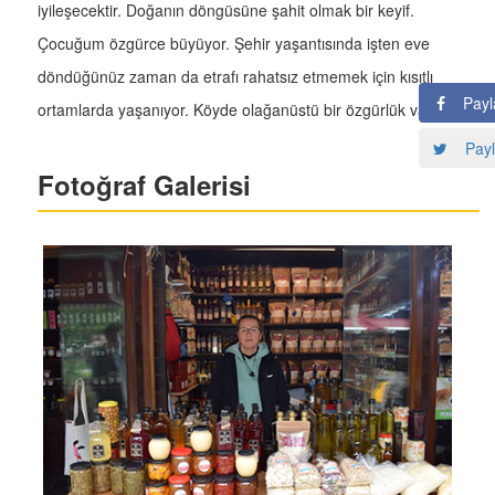
iyileşecektir. Doğanın döngüsüne şahit olmak bir keyif.
Çocuğum özgürce büyüyor. Şehir yaşantısında işten eve
döndüğünüz zaman da etrafı rahatsız etmemek için kısıtlı
Payl
ortamlarda yaşanıyor. Köyde olağanüstü bir özgürlük var.
Payl
Fotoğraf Galerisi