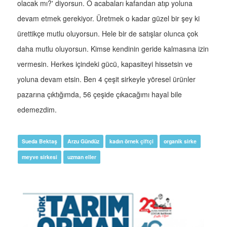
olacak mı?' diyorsun. O acabaları kafandan atıp yoluna
devam etmek gerekiyor. Üretmek o kadar güzel bir şey ki
ürettikçe mutlu oluyorsun. Hele bir de satışlar olunca çok
daha mutlu oluyorsun. Kimse kendinin geride kalmasına izin
vermesin. Herkes içindeki gücü, kapasiteyi hissetsin ve
yoluna devam etsin. Ben 4 çeşit sirkeyle yöresel ürünler
pazarına çıktığımda, 56 çeşide çıkacağımı hayal bile
edemezdim.
Sueda Bektaş
Arzu Gündüz
kadın örnek çiftçi
organik sirke
meyve sirkesi
uzman eller