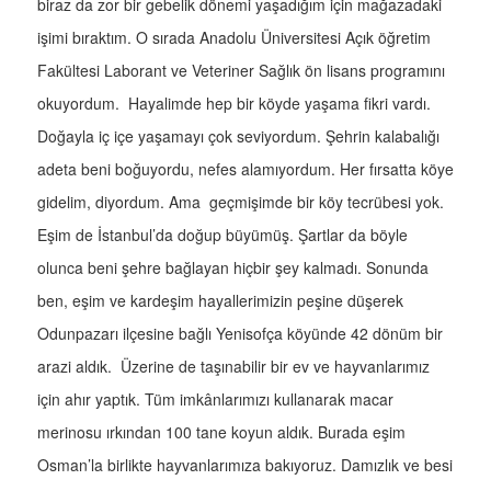
biraz da zor bir gebelik dönemi yaşadığım için mağazadaki
işimi bıraktım. O sırada Anadolu Üniversitesi Açık öğretim
Fakültesi Laborant ve Veteriner Sağlık ön lisans programını
okuyordum. Hayalimde hep bir köyde yaşama fikri vardı.
Doğayla iç içe yaşamayı çok seviyordum. Şehrin kalabalığı
adeta beni boğuyordu, nefes alamıyordum. Her fırsatta köye
gidelim, diyordum. Ama geçmişimde bir köy tecrübesi yok.
Eşim de İstanbul’da doğup büyümüş. Şartlar da böyle
olunca beni şehre bağlayan hiçbir şey kalmadı. Sonunda
ben, eşim ve kardeşim hayallerimizin peşine düşerek
Odunpazarı ilçesine bağlı Yenisofça köyünde 42 dönüm bir
arazi aldık. Üzerine de taşınabilir bir ev ve hayvanlarımız
için ahır yaptık. Tüm imkânlarımızı kullanarak macar
merinosu ırkından 100 tane koyun aldık. Burada eşim
Osman’la birlikte hayvanlarımıza bakıyoruz. Damızlık ve besi