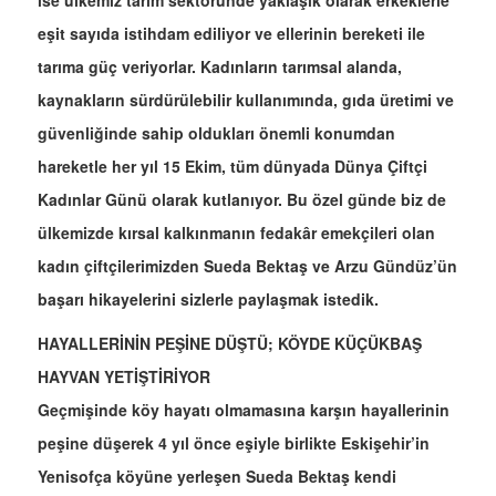
ise ülkemiz tarım sektöründe yaklaşık olarak erkeklerle
eşit sayıda istihdam ediliyor ve ellerinin bereketi ile
tarıma güç veriyorlar. Kadınların tarımsal alanda,
kaynakların sürdürülebilir kullanımında, gıda üretimi ve
güvenliğinde sahip oldukları önemli konumdan
hareketle her yıl 15 Ekim, tüm dünyada Dünya Çiftçi
Kadınlar Günü olarak kutlanıyor. Bu özel günde biz de
ülkemizde kırsal kalkınmanın fedakâr emekçileri olan
kadın çiftçilerimizden Sueda Bektaş ve Arzu Gündüz’ün
başarı hikayelerini sizlerle paylaşmak istedik.
HAYALLERİNİN PEŞİNE DÜŞTÜ; KÖYDE KÜÇÜKBAŞ
HAYVAN YETİŞTİRİYOR
Geçmişinde köy hayatı olmamasına karşın hayallerinin
peşine düşerek 4 yıl önce eşiyle birlikte Eskişehir’in
Yenisofça köyüne yerleşen Sueda Bektaş kendi