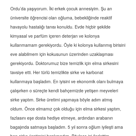
Ordu’da yaşıyorum. İki erkek çocuk annesiyim. Şu an
üniversite öğrencisi olan oğluma, bebekliğinde reaktif
havayolu hastalığı tanısı konuldu. Evde hiçbir şekilde
kimyasal ve parfüm içeren deterjan ve kolonya
kullanmamam gerekiyordu. Öyle ki kolonya kullanmış birisini
eve alabilmem için kokusunun üzerinden uzaklaşması
gerekiyordu. Doktorumuz bize temizlik için elma sirkesini
tavsiye etti. Her türlü temizlikte sirke ve karbonat
kullanmaya başladım. En iyisini ve ekonomik olanı bulmaya
çalışırken o süreçte kendi bahçemizde yetişen meyveleri
sirke yaptım. Sirke üretimi yapmaya böyle adım atmış
oldum. Önce elmamız çok olduğu için elma sirkesi yaptım,
fazlasını eşe dosta hediye etmeye, ardından arabanın
bagajında satmaya başladım. 5 yıl sonra oğlum iyileşti ama
ben sirke üretimini bırakmadım. Böylece işi ilerlettim.