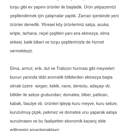
turşu gibi ev yapımı ürünler ile başladık. Ürün yelpazemizi
çeşitlendirmek için çalışmalar yaptık. Zaman içerisinde yeni
ürünler denedik. Yöresel köy ürünlerimiz salça, acuka,
erişte, tarhana, reçel çeşitleri-yanı sıra ekinezya, elma
sirkesi, balık biberi ve turşu çeşitlerimizle de hizmet
vermekteyiz.
Elma, armut, erik, dut ve Trabzon hurması gibi meyveleri
bunun yanında tıbbi aromatik bitkilerden ekinezya başta
olmak üzere ısırgan, kekik, nane, dereotu, adaçayı vb.
bitkiler ile sebze grubundan; domates, biber, patlıcan,
kabak, fasulye vb. ürünleri işleyip kuru meyve, kuru sebze,
kurutulmuş çiçek, pekmez ve domates unu yaparak satışa
sunulmasını ve bu faaliyetten ekonomik kazanç elde
edilmesini amaçlamaktayız.