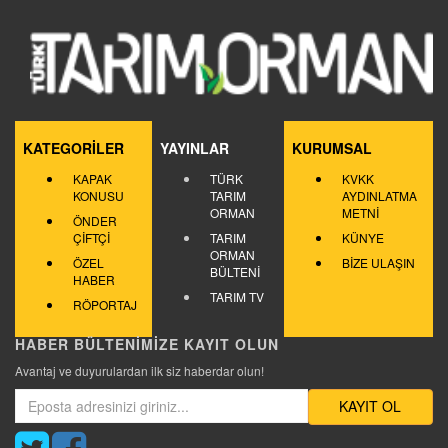
KATEGORİLER
YAYINLAR
KURUMSAL
KAPAK
TÜRK
KVKK
KONUSU
TARIM
AYDINLATMA
ORMAN
METNİ
ÖNDER
ÇİFTÇİ
TARIM
KÜNYE
ORMAN
ÖZEL
BİZE ULAŞIN
BÜLTENİ
HABER
TARIM TV
RÖPORTAJ
HABER BÜLTENİMİZE KAYIT OLUN
Avantaj ve duyurulardan ilk siz haberdar olun!
KAYIT OL