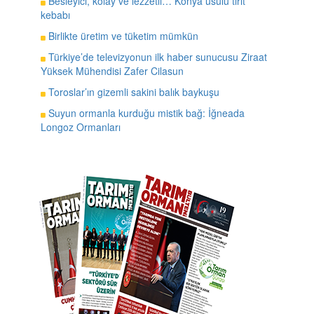
Besleyici, kolay ve lezzetli… Konya usulü tirit
kebabı
Birlikte üretim ve tüketim mümkün
Türkiye’de televizyonun ilk haber sunucusu Ziraat
Yüksek Mühendisi Zafer Cilasun
Toroslar’ın gizemli sakini balık baykuşu
Suyun ormanla kurduğu mistik bağ: İğneada
Longoz Ormanları