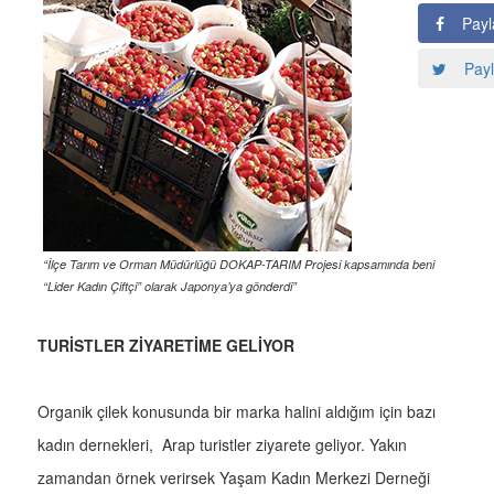
Payl
Payl
“İlçe Tarım ve Orman Müdürlüğü DOKAP-TARIM Projesi kapsamında beni
“Lider Kadın Çiftçi” olarak Japonya’ya gönderdi”
TURİSTLER ZİYARETİME GELİYOR
Organik çilek konusunda bir marka halini aldığım için bazı
kadın dernekleri, Arap turistler ziyarete geliyor. Yakın
zamandan örnek verirsek Yaşam Kadın Merkezi Derneği