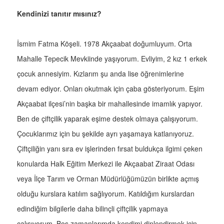
Kendinizi tanıtır mısınız?
İsmim Fatma Köşeli. 1978 Akçaabat doğumluyum. Orta
Mahalle Tepecik Mevkiinde yaşıyorum. Evliyim, 2 kız 1 erkek
çocuk annesiyim. Kızlarım şu anda lise öğrenimlerine
devam ediyor. Onları okutmak için çaba gösteriyorum. Eşim
Akçaabat ilçesi’nin başka bir mahallesinde imamlık yapıyor.
Ben de çiftçilik yaparak eşime destek olmaya çalışıyorum.
Çocuklarımız için bu şekilde ayrı yaşamaya katlanıyoruz.
Çiftçiliğin yanı sıra ev işlerinden fırsat buldukça ilgimi çeken
konularda Halk Eğitim Merkezi ile Akçaabat Ziraat Odası
veya İlçe Tarım ve Orman Müdürlüğümüzün birlikte açmış
olduğu kurslara katılım sağlıyorum. Katıldığım kurslardan
edindiğim bilgilerle daha bilinçli çiftçilik yapmaya
çalışıyorum. Boş zamanlarımda kendimi dinlendirmek için