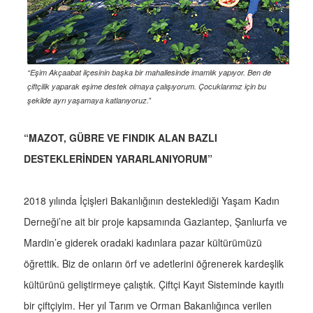
“Eşim Akçaabat ilçesinin başka bir mahallesinde imamlık yapıyor. Ben de
çiftçilik yaparak eşime destek olmaya çalışıyorum. Çocuklarımız için bu
şekilde ayrı yaşamaya katlanıyoruz.”
“MAZOT, GÜBRE VE FINDIK ALAN BAZLI
DESTEKLERİNDEN YARARLANIYORUM”
2018 yılında İçişleri Bakanlığının desteklediği Yaşam Kadın
Derneği’ne ait bir proje kapsamında Gaziantep, Şanlıurfa ve
Mardin’e giderek oradaki kadınlara pazar kültürümüzü
öğrettik. Biz de onların örf ve adetlerini öğrenerek kardeşlik
kültürünü geliştirmeye çalıştık. Çiftçi Kayıt Sisteminde kayıtlı
bir çiftçiyim. Her yıl Tarım ve Orman Bakanlığınca verilen