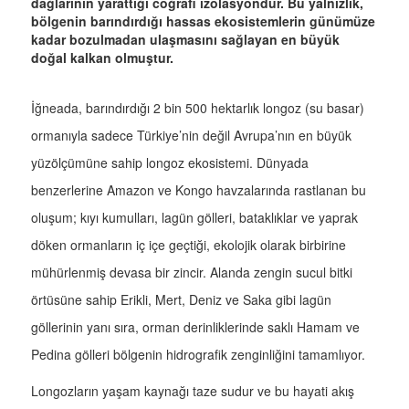
dağlarının yarattığı coğrafi izolasyondur. Bu yalnızlık,
bölgenin barındırdığı hassas ekosistemlerin günümüze
kadar bozulmadan ulaşmasını sağlayan en büyük
doğal kalkan olmuştur.
İğneada, barındırdığı 2 bin 500 hektarlık longoz (su basar)
ormanıyla sadece Türkiye’nin değil Avrupa’nın en büyük
yüzölçümüne sahip longoz ekosistemi. Dünyada
benzerlerine Amazon ve Kongo havzalarında rastlanan bu
oluşum; kıyı kumulları, lagün gölleri, bataklıklar ve yaprak
döken ormanların iç içe geçtiği, ekolojik olarak birbirine
mühürlenmiş devasa bir zincir. Alanda zengin sucul bitki
örtüsüne sahip Erikli, Mert, Deniz ve Saka gibi lagün
göllerinin yanı sıra, orman derinliklerinde saklı Hamam ve
Pedina gölleri bölgenin hidrografik zenginliğini tamamlıyor.
Longozların yaşam kaynağı taze sudur ve bu hayati akış