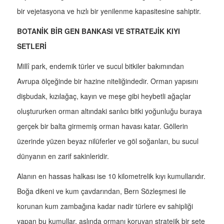
bir vejetasyona ve hızlı bir yenilenme kapasitesine sahiptir.
BOTANİK BİR GEN BANKASI VE STRATEJİK KIYI
SETLERİ
Millî park, endemik türler ve sucul bitkiler bakımından
Avrupa ölçeğinde bir hazine niteliğindedir. Orman yapısını
dişbudak, kızılağaç, kayın ve meşe gibi heybetli ağaçlar
oluştururken orman altındaki sarılıcı bitki yoğunluğu buraya
gerçek bir balta girmemiş orman havası katar. Göllerin
üzerinde yüzen beyaz nilüferler ve göl soğanları, bu sucul
dünyanın en zarif sakinleridir.
Alanın en hassas halkası ise 10 kilometrelik kıyı kumullarıdır.
Boğa dikeni ve kum çavdarından, Bern Sözleşmesi ile
korunan kum zambağına kadar nadir türlere ev sahipliği
yapan bu kumullar, aslında ormanı koruyan stratejik bir sete