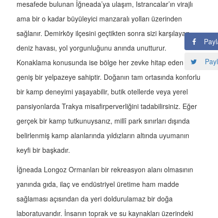
mesafede bulunan İğneada’ya ulaşım, Istrancalar’ın virajlı
ama bir o kadar büyüleyici manzaralı yolları üzerinden
sağlanır. Demirköy ilçesini geçtikten sonra sizi karşılayan
Payl
deniz havası, yol yorgunluğunu anında unutturur.
Payl
Konaklama konusunda ise bölge her zevke hitap eden
geniş bir yelpazeye sahiptir. Doğanın tam ortasında konforlu
bir kamp deneyimi yaşayabilir, butik otellerde veya yerel
pansiyonlarda Trakya misafirperverliğini tadabilirsiniz. Eğer
gerçek bir kamp tutkunuysanız, millî park sınırları dışında
belirlenmiş kamp alanlarında yıldızların altında uyumanın
keyfi bir başkadır.
İğneada Longoz Ormanları bir rekreasyon alanı olmasının
yanında gıda, ilaç ve endüstriyel üretime ham madde
sağlaması açısından da yeri doldurulamaz bir doğa
laboratuvarıdır. İnsanın toprak ve su kaynakları üzerindeki