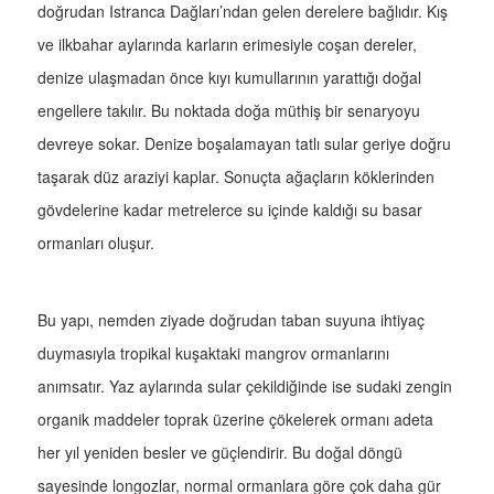
doğrudan Istranca Dağları’ndan gelen derelere bağlıdır. Kış
ve ilkbahar aylarında karların erimesiyle coşan dereler,
denize ulaşmadan önce kıyı kumullarının yarattığı doğal
engellere takılır. Bu noktada doğa müthiş bir senaryoyu
devreye sokar. Denize boşalamayan tatlı sular geriye doğru
taşarak düz araziyi kaplar. Sonuçta ağaçların köklerinden
gövdelerine kadar metrelerce su içinde kaldığı su basar
ormanları oluşur.
Bu yapı, nemden ziyade doğrudan taban suyuna ihtiyaç
duymasıyla tropikal kuşaktaki mangrov ormanlarını
anımsatır. Yaz aylarında sular çekildiğinde ise sudaki zengin
organik maddeler toprak üzerine çökelerek ormanı adeta
her yıl yeniden besler ve güçlendirir. Bu doğal döngü
sayesinde longozlar, normal ormanlara göre çok daha gür