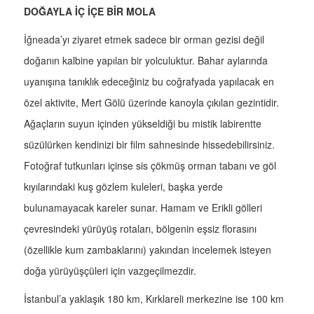
DOĞAYLA İÇ İÇE BİR MOLA
İğneada’yı ziyaret etmek sadece bir orman gezisi değil
doğanın kalbine yapılan bir yolculuktur. Bahar aylarında
uyanışına tanıklık edeceğiniz bu coğrafyada yapılacak en
özel aktivite, Mert Gölü üzerinde kanoyla çıkılan gezintidir.
Ağaçların suyun içinden yükseldiği bu mistik labirentte
süzülürken kendinizi bir film sahnesinde hissedebilirsiniz.
Fotoğraf tutkunları içinse sis çökmüş orman tabanı ve göl
kıyılarındaki kuş gözlem kuleleri, başka yerde
bulunamayacak kareler sunar. Hamam ve Erikli gölleri
çevresindeki yürüyüş rotaları, bölgenin eşsiz florasını
(özellikle kum zambaklarını) yakından incelemek isteyen
doğa yürüyüşçüleri için vazgeçilmezdir.
İstanbul’a yaklaşık 180 km, Kırklareli merkezine ise 100 km