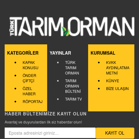
KATEGORİLER
YAYINLAR
KURUMSAL
KAPAK
TÜRK
KVKK
KONUSU
TARIM
AYDINLATMA
ORMAN
METNİ
ÖNDER
ÇİFTÇİ
TARIM
KÜNYE
ORMAN
ÖZEL
BİZE ULAŞIN
BÜLTENİ
HABER
TARIM TV
RÖPORTAJ
HABER BÜLTENİMİZE KAYIT OLUN
Avantaj ve duyurulardan ilk siz haberdar olun!
KAYIT OL